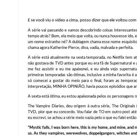
E se você viu o vídeo a cima, posso dizer que ele voltou com
A série vai passando e vamos descobrindo coisas interessante
tempo atrás? Bom, ela meio que volta, ou nunca houvesse ido
um nome estranho né? A dublagem chama esse nome esquisito 
chama agora Katherine Pierce, diva, vadia, malvada e perfeita.
A série está atualmente na sexta temporada, no Netflix tem at
não gostava de TVD antes porque eu era fã de Supernatural e 
me fez assistir e eu me apaixonei, e eu ainda vejo supernat
primeiras temporadas são ótimas, inclusive a minha favorita é a
só comecei a gostar do meio para o final, foram as temporad
interpretação, MINHA OPINIÃO, havia poucos episódios que ar
A sexta está ótima, eu estou apaixonada pelos os personagens 
The Vampire Diaries, deu origem à outra série, The Originals
TVD, pior que eu concordo. Vou falar de TO em outro post at
eu escrevi, se achou a série meio vazia pelo o que eu falei então
“Mystic falls, I was born here, this is my home, and mine, and
us. As they vampires, werewolves, doppelgangers, witches an