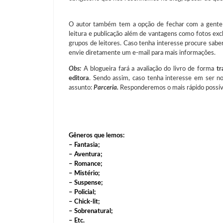
O autor também tem a opção de fechar com a gent
leitura e publicação além de vantagens como fotos ex
grupos de leitores. Caso tenha interesse procure sab
envie diretamente um e-mail para mais informações.
Obs:
A blogueira fará a avaliação do livro de forma
tr
editora
. Sendo assim, caso tenha interesse em ser n
assunto:
Parceria.
Responderemos o mais rápido possív
Gêneros que lemos:
– Fantasia;
– Aventura;
– Romance;
– Mistério;
– Suspense;
– Policial;
– Chick-lit;
– Sobrenatural;
– Etc.