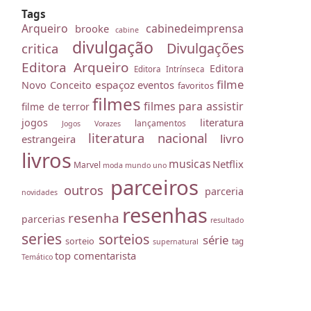
Tags
Arqueiro
cabinedeimprensa
brooke
cabine
divulgação
Divulgações
critica
Editora Arqueiro
Editora
Editora Intrínseca
filme
espaçoz
eventos
Novo Conceito
favoritos
filmes
filmes para assistir
filme de terror
literatura
jogos
lançamentos
Jogos Vorazes
literatura nacional
livro
estrangeira
livros
musicas
Netflix
Marvel
moda
mundo uno
parceiros
outros
parceria
novidades
resenhas
resenha
parcerias
resultado
series
sorteios
série
sorteio
tag
supernatural
top comentarista
Temático