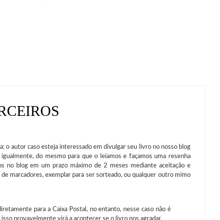
RCEIROS
o autor caso esteja interessado em divulgar seu livro no nosso blog
k igualmente, do mesmo para que o leiamos e façamos uma resenha
ados no blog em um prazo máximo de 2 meses mediante aceitação e
io de marcadores, exemplar para ser sorteado, ou qualquer outro mimo
etamente para a Caixa Postal, no entanto, nesse caso não é
isso provavelmente virá a acontecer se o livro nos agradar.