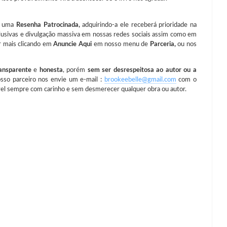
e uma
Resenha Patrocinada,
adquirindo-a ele receberá prioridade na
clusivas e divulgação massiva em nossas redes sociais assim como em
er mais clicando em
Anuncie Aqui
em nosso menu de
Parceria,
ou nos
ansparente
e
honesta
, porém
sem ser desrespeitosa ao autor ou a
osso parceiro nos envie um e-mail :
brookeebelle@gmail.com
com o
el sempre com carinho e sem desmerecer qualquer obra ou autor.