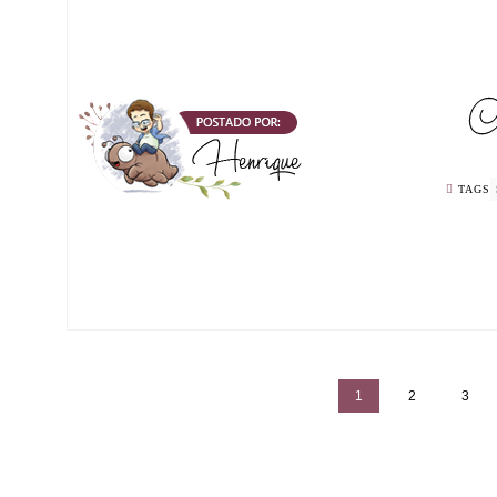
TAGS
1
2
3