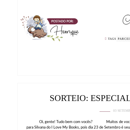
TAGS
PARCE
SORTEIO: ESPECIA
03 SETEMB
Oi, gente! Tudo bem com vocês? Muitos de vocês não 
para Silvana do I Love My Books, pois dia 23 de Setembro é seu 