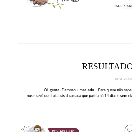
TAGS
1 AN
RESULTADO
30 NOVEMB
Oi, gente. Demorou, mas saiu… Para quem não sabe eu e
nosso avô que foi atrás da amada que partiu há 14 dias e sem el