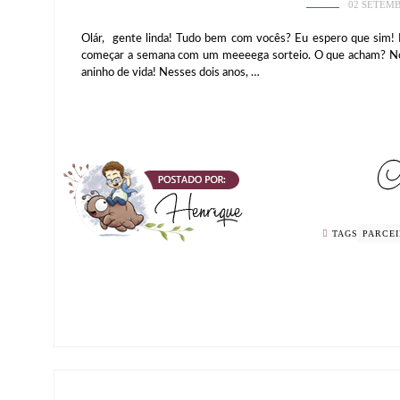
02 SETEMB
Olár, gente linda! Tudo bem com vocês? Eu espero que sim! 
começar a semana com um meeeega sorteio. O que acham? No
aninho de vida! Nesses dois anos, …
TAGS
PARCE