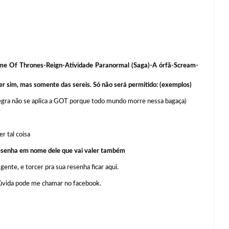
Game Of Thrones-Reign-Atividade Paranormal (Saga)-A órfã-Scream-
er sim, mas somente das sereis. Só não será permitido: (exemplos)
regra não se aplica a GOT porque todo mundo morre nessa bagaça)
r tal coisa
resenha em nome dele que vai valer também
gente, e torcer pra sua resenha ficar aqui.
 dúvida pode me chamar no facebook.