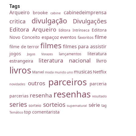
Tags
Arqueiro
cabinedeimprensa
brooke
cabine
divulgação
Divulgações
critica
Editora Arqueiro
Editora
Editora Intrínseca
filme
espaçoz
eventos
Novo Conceito
favoritos
filmes
filmes para assistir
filme de terror
literatura
jogos
lançamentos
Jogos Vorazes
literatura nacional
livro
estrangeira
livros
musicas
Netflix
Marvel
moda
mundo uno
parceiros
outros
parceria
novidades
resenhas
resenha
parcerias
resultado
series
sorteios
série
sorteio
tag
supernatural
top comentarista
Temático