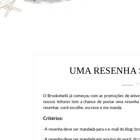
UMA RESENHA 
27
O Brookebells já começou com as promoções de aniver
nossos leitores tem a chance de postar uma resenha 
resenhar, você escolhe, escreve e me manda.
Critérios:
-A resenha deve ser mandada para o e-mail do blog: b
-A resenha deve ser mandada em arquivo do word, do doc