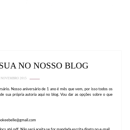
SUA NO NOSSO BLOG
 NOVEMBRO 2015
sário. Nosso aniversário de 1 ano é mês que vem, por isso todos os
de sua própria autoria aqui no blog. Vou dar as opções sobre o que
rookeebelle@gmail.com
s até pdf. Não será aceita se for mandada escrita direto no e-mail.