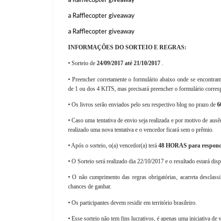
a Rafflecopter giveaway
a Rafflecopter giveaway
INFORMAÇÕES DO SORTEIO E REGRAS:
• Sorteio de
24/09/2017 até 21/10/2017
.
• Preencher corretamente o formulário abaixo onde se encontra
de 1 ou dos 4 KITS, mas precisará preencher o formulário corres
• Os livros serão enviados pelo seu respectivo blog no prazo de
6
• Caso uma tentativa de envio seja realizada e por motivo de aus
realizado uma nova tentativa e o vencedor ficará sem o prêmio.
• Após o sorteio, o(a) vencedor(a) terá
48 HORAS para respon
• O Sorteio será realizado dia 22/10/2017 e o resultado estará dis
• O não cumprimento das regras obrigatórias, acarreta desclassi
chances de ganhar.
• Os participantes devem residir em território brasileiro.
• Esse sorteio não tem fins lucrativos, é apenas uma iniciativa de v