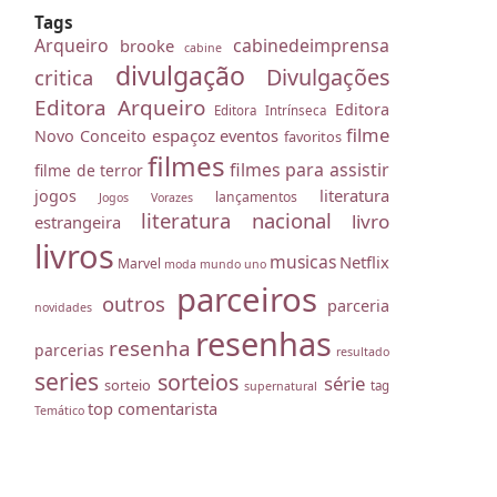
Tags
Arqueiro
cabinedeimprensa
brooke
cabine
divulgação
Divulgações
critica
Editora Arqueiro
Editora
Editora Intrínseca
filme
espaçoz
eventos
Novo Conceito
favoritos
filmes
filmes para assistir
filme de terror
literatura
jogos
lançamentos
Jogos Vorazes
literatura nacional
livro
estrangeira
livros
musicas
Netflix
Marvel
moda
mundo uno
parceiros
outros
parceria
novidades
resenhas
resenha
parcerias
resultado
series
sorteios
série
sorteio
tag
supernatural
top comentarista
Temático