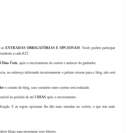
m as
ENTRADAS OBRIGATÓRIAS E OPCIONAIS
. Vocês podem participar
pondente a cada KIT.
0 Dias Úteis
, após o encerramento do sorteio e anúncio do ganhador.
ência, ou endereço informado incorretamente o prêmio retorne para o blog, não será
der
o contato do blog, caso contrário outro sorteio será realizado.
ponível no período de até
5 DIAS
após o encerramento.
ficação. E as regras opcionais lhe dão mais entradas no sorteio, o que trás mais
ários blogs para presentear seus leitores.