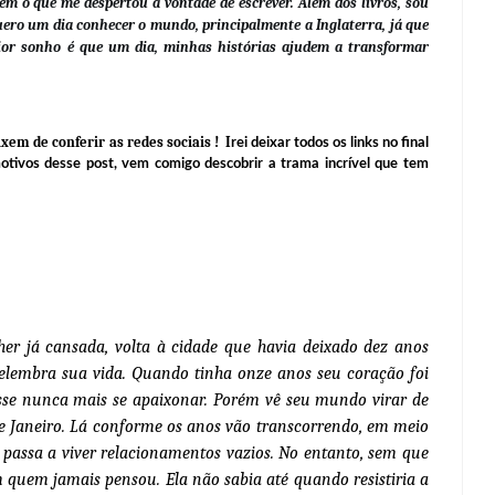
m o que me despertou a vontade de escrever. Além dos livros, sou
Quero um dia conhecer o mundo, principalmente a Inglaterra, já que
aior sonho é que um dia, minhas histórias ajudem a transformar
xem de conferir as redes sociais ! I
rei deixar todos os links no final
otivos desse post, vem comigo descobrir a trama incrível que tem
er já cansada, volta à cidade que havia deixado dez anos
relembra sua vida. Quando tinha onze anos seu coração foi
isse nunca mais se apaixonar. Porém vê seu mundo virar de
e Janeiro. Lá conforme os anos vão transcorrendo, em meio
passa a viver relacionamentos vazios. No entanto, sem que
m quem jamais pensou. Ela não sabia até quando resistiria a