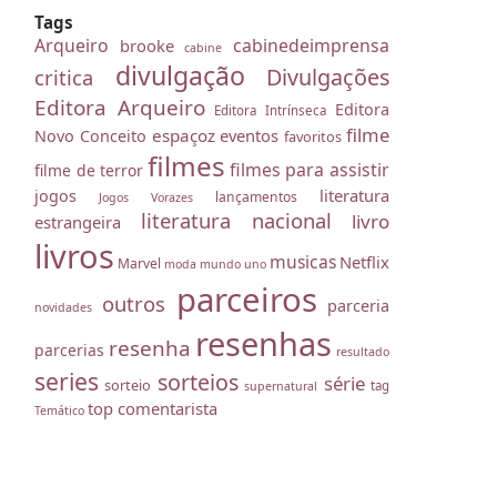
Tags
Arqueiro
cabinedeimprensa
brooke
cabine
divulgação
Divulgações
critica
Editora Arqueiro
Editora
Editora Intrínseca
filme
espaçoz
eventos
Novo Conceito
favoritos
filmes
filmes para assistir
filme de terror
literatura
jogos
lançamentos
Jogos Vorazes
literatura nacional
livro
estrangeira
livros
musicas
Netflix
Marvel
moda
mundo uno
parceiros
outros
parceria
novidades
resenhas
resenha
parcerias
resultado
series
sorteios
série
sorteio
tag
supernatural
top comentarista
Temático