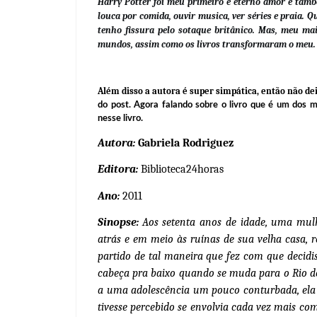
Harry Potter foi meu primeiro e eterno amor e també
louca por comida, ouvir musica, ver séries e praia. 
tenho fissura pelo sotaque britânico. Mas, meu m
mundos, assim como os livros transformaram o meu.
Além disso a autora é super simpática, então não dei
do post. Agora falando sobre o livro que é um dos m
nesse livro.
Autora:
Gabriela Rodriguez
Editora:
Biblioteca24horas
Ano:
2011
Sinopse
:
Aos setenta anos de idade, uma mulh
atrás e em meio às ruínas de sua velha casa, 
partido de tal maneira que fez com que decid
cabeça pra baixo quando se muda para o Rio d
a uma adolescência um pouco conturbada, ela 
tivesse percebido se envolvia cada vez mais co