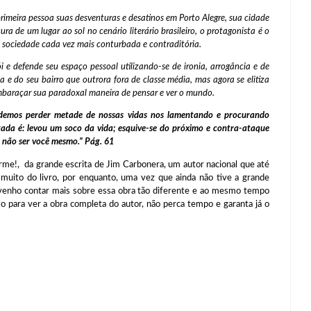
 primeira pessoa suas desventuras e desatinos em Porto Alegre, sua cidade
ra de um lugar ao sol no cenário literário brasileiro, o protagonista é o
 sociedade cada vez mais conturbada e contraditória.
 e defende seu espaço pessoal utilizando-se de ironia, arrogância e de
 e do seu bairro que outrora fora de classe média, mas agora se elitiza
mbaraçar sua paradoxal maneira de pensar e ver o mundo.
demos perder metade de nossas vidas nos lamentando e procurando
ada é: levou um soco da vida; esquive-se do próximo e contra-ataque
a não ser você mesmo.” Pág. 61
 da grande escrita de Jim Carbonera, um autor nacional que até
r muito do livro, por enquanto, uma vez que ainda não tive a grande
 venho contar mais sobre essa obra tão diferente e ao mesmo tempo
so para ver a obra completa do autor, não perca tempo e garanta já o