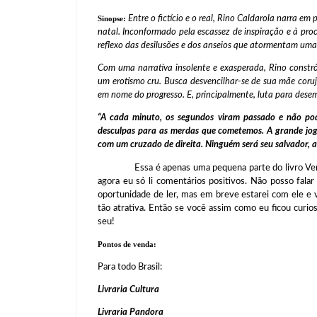
Entre o fictício e o real, Rino Caldarola narra em
Sinopse:
natal. Inconformado pela escassez de inspiração e à procu
reflexo das desilusões e dos anseios que atormentam uma
Com uma narrativa insolente e exasperada, Rino constrói
um erotismo cru. Busca desvencilhar-se de sua mãe coruja
em nome do progresso. E, principalmente, luta para dese
“A cada minuto, os segundos viram passado e não po
desculpas para as merdas que cometemos. A grande jog
com um cruzado de direita. Ninguém será seu salvador, 
Essa é apenas uma pequena parte do livro Verme!,
agora eu só li comentários positivos. Não posso fala
oportunidade de ler, mas em breve estarei com ele e
tão atrativa. Então se você assim como eu ficou curio
seu!
Pontos de venda:
Para todo Brasil:
Livraria Cultura
Livraria Pandora