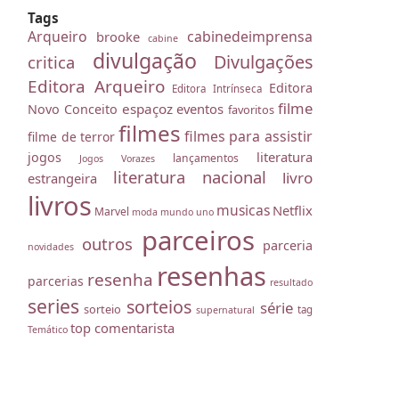
Tags
Arqueiro
cabinedeimprensa
brooke
cabine
divulgação
Divulgações
critica
Editora Arqueiro
Editora
Editora Intrínseca
filme
espaçoz
eventos
Novo Conceito
favoritos
filmes
filmes para assistir
filme de terror
literatura
jogos
lançamentos
Jogos Vorazes
literatura nacional
livro
estrangeira
livros
musicas
Netflix
Marvel
moda
mundo uno
parceiros
outros
parceria
novidades
resenhas
resenha
parcerias
resultado
series
sorteios
série
sorteio
tag
supernatural
top comentarista
Temático