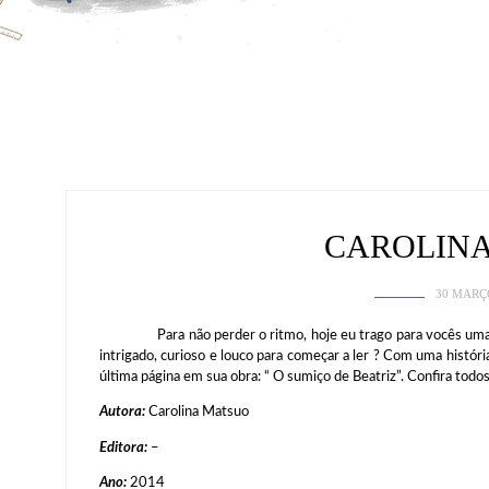
CAROLIN
30 MARÇ
Para não perder o ritmo, hoje eu trago para vocês uma lei
intrigado, curioso e louco para começar a ler ? Com uma história
última página em sua obra: “ O sumiço de Beatriz”. Confira todos
Autora:
Carolina Matsuo
Editora:
–
Ano:
2014