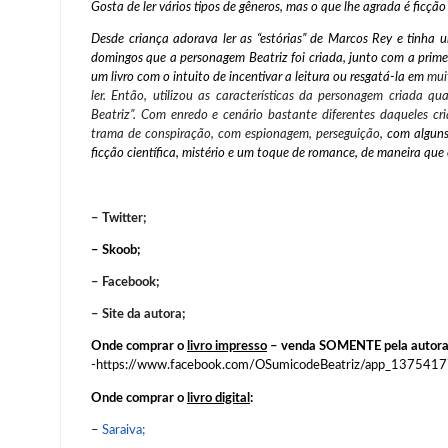
Gosta de ler vários tipos de gêneros, mas o que lhe agrada é ficç
Desde criança adorava ler as “estórias” de Marcos Rey e tinha
domingos que a personagem Beatriz foi criada, junto com a primei
um livro com o intuito de incentivar a leitura ou resgatá-la em
mui
ler. Então, utilizou as características da personagem criada 
Beatriz”. Com enredo e cenário bastante diferentes daqueles 
trama de conspiração, com espionagem, perseguição,
com alguns 
ficção científica, mistério e um toque de romance, de maneira que 
– Twitter;
– Skoob;
– Facebook;
– Site da autora;
Onde comprar o
livro impresso
– venda SOMENTE pela autora –
-https://www.facebook.com/OSumicodeBeatriz/app_1375417
Onde comprar o
livro digital
:
–
Saraiva;