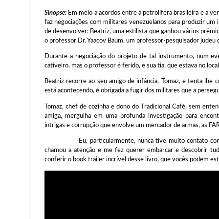
Sinopse:
Em meio a acordos entre a petrolífera brasileira e a ve
faz negociações com militares venezuelanos para produzir um 
de desenvolver: Beatriz, uma estilista que ganhou vários prêmios
o professor Dr. Yaacov Baum, um professor-pesquisador judeu d
Durante a negociação do projeto de tal instrumento, num ev
cativeiro, mas o professor é ferido, e sua tia, que estava no loc
Beatriz recorre ao seu amigo de infância, Tomaz, e tenta lhe
está acontecendo, é obrigada a fugir dos militares que a persegu
Tomaz, chef de cozinha e dono do Tradicional Café, sem ente
amiga, mergulha em uma profunda investigação para encont
intrigas e corrupção que envolve um mercador de armas, as FARC
Eu, particularmente, nunca tive muito contato com obr
chamou a atenção e me fez querer embarcar e descobrir tu
conferir o book trailer incrível desse livro, que vocês podem est