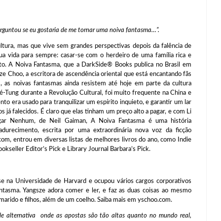
erguntou se eu gostaria de me tornar uma noiva fantasma…”.
tura, mas que vive sem grandes perspectivas depois da falência de
ua vida para sempre: casar-se com o herdeiro de uma família rica e
to. A Noiva Fantasma, que a DarkSide® Books publica no Brasil em
e Choo, a escritora de ascendência oriental que está encantando fãs
 as noivas fantasmas ainda resistem até hoje em parte da cultura
sé-Tung durante a Revolução Cultural, foi muito frequente na China e
ento era usado para tranquilizar um espírito inquieto, e garantir um lar
s já falecidos. É claro que elas tinham um preço alto a pagar, e com Li
gar Nenhum, de Neil Gaiman, A Noiva Fantasma é uma história
durecimento, escrita por uma extraordinária nova voz da ficção
om, entrou em diversas listas de melhores livros do ano, como Indie
kseller Editor’s Pick e Library Journal Barbara’s Pick.
e na Universidade de Harvard e ocupou vários cargos corporativos
ntasma. Yangsze adora comer e ler, e faz as duas coisas ao mesmo
marido e filhos, além de um coelho. Saiba mais em yschoo.com.
ade alternativa onde as apostas são tão altas quanto no mundo real,