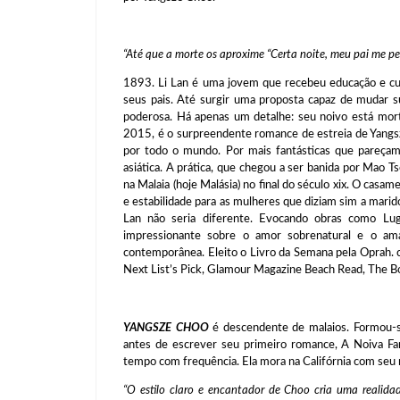
“Até que a morte os aproxime “Certa noite, meu pai me p
1893. Li Lan é uma jovem que recebeu educação e cul
seus pais. Até surgir uma proposta capaz de mudar s
poderosa. Há apenas um detalhe: seu noivo está mor
2015, é o surpreendente romance de estreia de Yangsz
por todo o mundo. Por mais fantásticas que pareçam,
asiática. A prática, que chegou a ser banida por Mao T
na Malaia (hoje Malásia) no final do século xix. O casam
e estabilidade para as mulheres que diziam sim a marido
Lan não seria diferente. Evocando obras como Lu
impressionante sobre o amor sobrenatural e o ama
contemporânea. Eleito o Livro da Semana pela Oprah. c
Next List’s Pick, Glamour Magazine Beach Read, The Boo
YANGSZE CHOO
é descendente de malaios. Formou-s
antes de escrever seu primeiro romance, A Noiva Fa
tempo com frequência. Ela mora na Califórnia com seu 
“O estilo claro e encantador de Choo cria uma realid