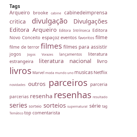
Tags
Arqueiro
cabinedeimprensa
brooke
cabine
divulgação
Divulgações
critica
Editora Arqueiro
Editora
Editora Intrínseca
filme
espaçoz
eventos
Novo Conceito
favoritos
filmes
filmes para assistir
filme de terror
literatura
jogos
lançamentos
Jogos Vorazes
literatura nacional
livro
estrangeira
livros
musicas
Netflix
Marvel
moda
mundo uno
parceiros
outros
parceria
novidades
resenhas
resenha
parcerias
resultado
series
sorteios
série
sorteio
tag
supernatural
top comentarista
Temático