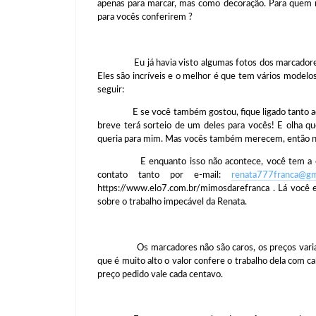
apenas para marcar, mas como decoração. Para quem n
para vocês conferirem ?
Eu já havia visto algumas fotos dos marcadores, m
Eles são incríveis e o melhor é que tem vários modelo
seguir:
E se você também gostou, fique ligado tanto aqui 
breve terá sorteio de um deles para vocês! E olha qu
queria para mim. Mas vocês também merecem, então não 
E enquanto isso não acontece, você tem a opção
contato tanto por e-mail:
renata777franca@
gm
https://www.elo7.com.br/mimosdarefranca . Lá você 
sobre o trabalho impecável da Renata.
Os marcadores não são caros, os preços variam d
que é muito alto o valor confere o trabalho dela com c
preço pedido vale cada centavo.