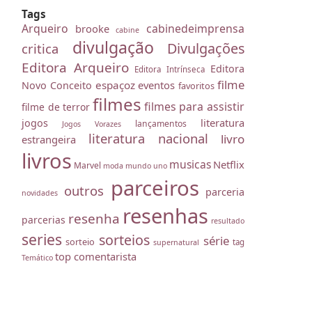
Tags
Arqueiro
cabinedeimprensa
brooke
cabine
divulgação
Divulgações
critica
Editora Arqueiro
Editora
Editora Intrínseca
filme
espaçoz
eventos
Novo Conceito
favoritos
filmes
filmes para assistir
filme de terror
literatura
jogos
lançamentos
Jogos Vorazes
literatura nacional
livro
estrangeira
livros
musicas
Netflix
Marvel
moda
mundo uno
parceiros
outros
parceria
novidades
resenhas
resenha
parcerias
resultado
series
sorteios
série
sorteio
tag
supernatural
top comentarista
Temático