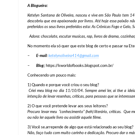
A Blogueira:
Ketelyn Santana de Oliveira, nasceu e vive em São Paulo tem 14 
descobriu que era apaixonada por livros. Até hoje essa paixão nã
preferidos os seus livros preferidos esta: As Crônicas Fogo e Gelo,
Adora: chocolate, escutar musicas, rap, livros de drama, cozinhar,
No momento ela só quer que este blog de certo e passar na Et
–
E-mail
:
ketelynoliveira414@gmail.com
–
Blog;
https://kworldofbooks.blogspot.com.br/
Conhecendo um pouco mais:
1) Quando e porque você criou o seu blog?
Criei meu blog no dia 11/10/04. Sempre amei ler, ai tive a idei
intenção de levar resenhas, críticas, para pessoas que se interess
2) O que você pretende levar aos seus leitores?
Procuro levar meu “conhecimento” (heh) literário, críticas. Que
ou não ler aquele livro ou assistir aquele filme.
3) Você se.arrepende de algo que está relacionado ao seu blog?
Não, faço tudo com muito carinho e dedicação. Procuro dar o máxi