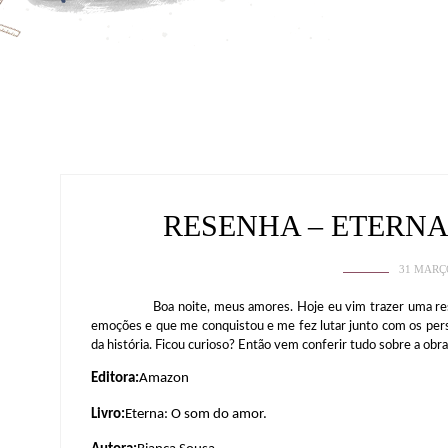
RESENHA – ETERNA
31 MARÇ
Boa noite, meus amores. Hoje eu vim trazer uma resenha 
emoções e que me conquistou e me fez lutar junto com os perso
da história. Ficou curioso? Então vem conferir tudo sobre a obr
Editora:
Amazon
Livro:
Eterna: O som do amor.