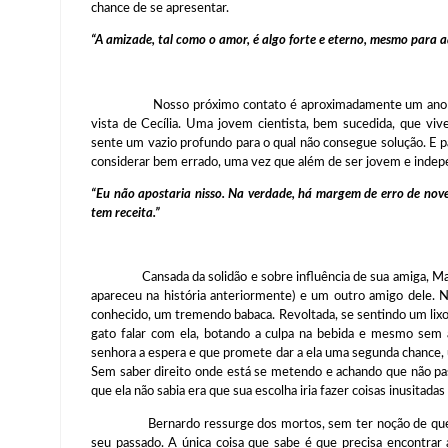
chance de se apresentar.
“A amizade, tal como o amor, é algo forte e eterno, mesmo para a
Nosso próximo contato é aproximadamente um ano depoi
vista de Cecília. Uma jovem cientista, bem sucedida, que viv
sente um vazio profundo para o qual não consegue solução. E 
considerar bem errado, uma vez que além de ser jovem e indep
“Eu não apostaria nisso. Na verdade, há margem de erro de nove
tem receita.”
Cansada da solidão e sobre influência de sua amiga, Mari, e
apareceu na história anteriormente) e um outro amigo dele. N
conhecido, um tremendo babaca. Revoltada, se sentindo um lixo e
gato falar com ela, botando a culpa na bebida e mesmo sem
senhora a espera e que promete dar a ela uma segunda chance, 
Sem saber direito onde está se metendo e achando que não pas
que ela não sabia era que sua escolha iria fazer coisas inusitad
Bernardo ressurge dos mortos, sem ter noção de quem é
seu passado. A única coisa que sabe é que precisa encontrar a