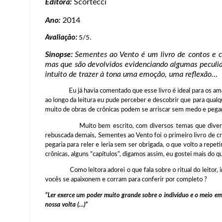
Editora:
Scortecci
Ano:
2014
Avaliação:
5/5.
Sinopse
:
Sementes ao Vento é um livro de contos e c
mas que são devolvidos evidenciando algumas peculia
intuito de trazer à tona uma emoção, uma reflexão…
Eu já havia comentado que esse livro é ideal para os amantes
ao longo da leitura eu pude perceber e descobrir que para qua
muito de obras de crônicas podem se arriscar sem medo e pegar 
Muito bem escrito, com diversos temas que divertem e
rebuscada demais, Sementes ao Vento foi o primeiro livro de cr
pegaria para reler e leria sem ser obrigada, o que volto a rep
crônicas, alguns “capítulos”, digamos assim, eu gostei mais do
Como leitora adorei o que fala sobre o ritual do leitor, ir
vocês se apaixonem e corram para conferir por completo ?
“Ler exerce um poder muito grande sobre o individuo e o meio e
nossa volta (…)”