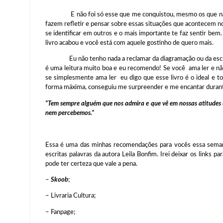
E não foi só esse que me conquistou, mesmo os que nã
fazem refletir e pensar sobre essas situações que acontecem no s
se identificar em outros e o mais importante te faz sentir be
livro acabou e você está com aquele gostinho de quero mais.
Eu não tenho nada a reclamar da diagramação ou da escrita,
é uma leitura muito boa e eu recomendo! Se você ama ler e nã
se simplesmente ama ler eu digo que esse livro é o ideal e to
forma máxima, conseguiu me surpreender e me encantar durante
“Tem sempre alguém que nos admira e que vê em nossas atitudes u
nem percebemos.”
Essa é uma das minhas recomendações para vocês essa sema
escritas palavras da autora Leila Bonfim. Irei deixar os links p
pode ter certeza que vale a pena.
–
Skoob
;
– Livraria Cultura;
– Fanpage;