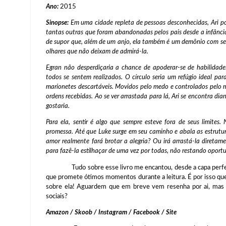
Ano:
2015
Sinopse:
Em uma cidade repleta de pessoas desconhecidas, Ari p
tantas outras que foram abandonadas pelos pais desde a infânci
de supor que, além de um anjo, ela também é um demônio com sed
olhares que não deixam de admirá-la.
Egran não desperdiçaria a chance de apoderar-se de habilidades
todos se sentem realizados. O círculo seria um refúgio ideal para
marionetes descartáveis. Movidos pelo medo e controlados pelo 
ordens recebidas. Ao se ver arrastada para lá, Ari se encontra di
gostaria.
Para ela, sentir é algo que sempre esteve fora de seus limites
promessa. Até que Luke surge em seu caminho e abala as estrutu
amor realmente fará brotar a alegria? Ou irá arrastá-la diretam
para fazê-la estilhaçar de uma vez por todas, não restando oport
Tudo sobre esse livro me encantou, desde a capa perfeita a
que promete ótimos momentos durante a leitura. É por isso que
sobre ela! Aguardem que em breve vem resenha por ai, mas e
sociais?
Amazon / Skoob / Instagram / Facebook / Site