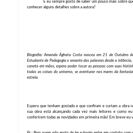
E eu sempre gosto de saber um pouco mais sobre quem foi 
conhecer alguns detalhes sobre a autora?
Biografia:
Amanda Ághata Costa
nasceu em 21 de Outubro de
Estudante de Pedagogia e amante das palavras desde a infância,
caneta em mãos, espera poder tocar as pessoas com suas histór
todas as coisas do universo, se aventurar nos mares da fantasi
estreia.
Espero que tenham gostado e que confiram e curtam a obra na
sua obra está alcançando cada vez mais leitores e como eu
conferirem todas as novidades em primeira mão! Em breve eu v
Ps.: Para quem não gosta de ler e-books entre em contato com a