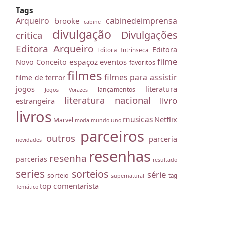
Tags
Arqueiro
cabinedeimprensa
brooke
cabine
divulgação
Divulgações
critica
Editora Arqueiro
Editora
Editora Intrínseca
filme
espaçoz
eventos
Novo Conceito
favoritos
filmes
filmes para assistir
filme de terror
literatura
jogos
lançamentos
Jogos Vorazes
literatura nacional
livro
estrangeira
livros
musicas
Netflix
Marvel
moda
mundo uno
parceiros
outros
parceria
novidades
resenhas
resenha
parcerias
resultado
series
sorteios
série
sorteio
tag
supernatural
top comentarista
Temático