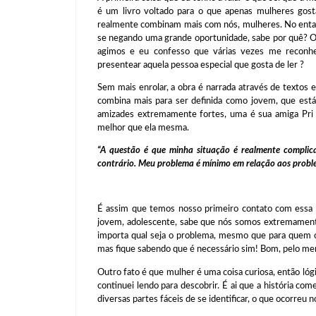
é um livro voltado para o que apenas mulheres gos
realmente combinam mais com nós, mulheres. No entant
se negando uma grande oportunidade, sabe por quê? O
agimos e eu confesso que várias vezes me reconhe
presentear aquela pessoa especial que gosta de ler ?
Sem mais enrolar, a obra é narrada através de textos e
combina mais para ser definida como jovem, que está 
amizades extremamente fortes, uma é sua amiga Pri e
melhor que ela mesma.
“A questão é que minha situação é realmente complic
contrário. Meu problema é mínimo em relação aos proble
É assim que temos nosso primeiro contato com essa
jovem, adolescente, sabe que nós somos extremament
importa qual seja o problema, mesmo que para quem o
mas fique sabendo que é necessário sim! Bom, pelo me
Outro fato é que mulher é uma coisa curiosa, então lóg
continuei lendo para descobrir. É ai que a história com
diversas partes fáceis de se identificar, o que ocorreu 