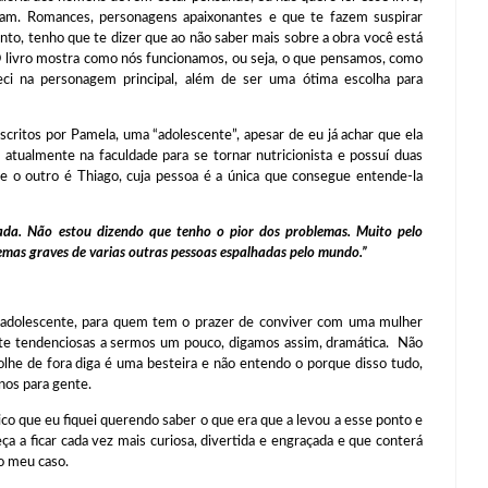
tam. Romances, personagens apaixonantes e que te fazem suspirar
o, tenho que te dizer que ao não saber mais sobre a obra você está
 livro mostra como nós funcionamos, ou seja, o que pensamos, como
ci na personagem principal, além de ser uma ótima escolha para
scritos por Pamela, uma “adolescente”, apesar de eu já achar que ela
atualmente na faculdade para se tornar nutricionista e possuí duas
 o outro é Thiago, cuja pessoa é a única que consegue entende-la
ada. Não estou dizendo que tenho o pior dos problemas. Muito pelo
mas graves de varias outras pessoas espalhadas pelo mundo.”
 adolescente, para quem tem o prazer de conviver com uma mulher
e tendenciosas a sermos um pouco, digamos assim, dramática. Não
lhe de fora diga é uma besteira e não entendo o porque disso tudo,
nos para gente.
ico que eu fiquei querendo saber o que era que a levou a esse ponto e
eça a ficar cada vez mais curiosa, divertida e engraçada e que conterá
no meu caso.