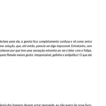
eclara para ela, a garota fica completamente confusa e vê como única
ma solução, que, até então, parecia ser algo impossível. Entretanto, sem
estionar por que tem uma sensação estranha ao ver e falar com o Felipe,
 quem Pamela menos gosta: irresponsável, galinha e antipático! O que ela
maioria dos homens devem estar pensando, eu não quero ler esse livro,