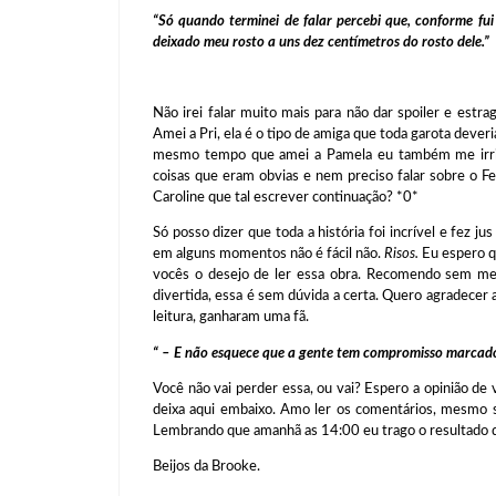
“Só quando terminei de falar percebi que, conforme fui
deixado meu rosto a uns dez centímetros do rosto dele.”
Não irei falar muito mais para não dar spoiler e estr
Amei a Pri, ela é o tipo de amiga que toda garota dever
mesmo tempo que amei a Pamela eu também me irrit
coisas que eram obvias e nem preciso falar sobre o Feli
Caroline que tal escrever continuação? *0*
Só posso dizer que toda a história foi incrível e fez j
em alguns momentos não é fácil não.
Risos.
Eu espero q
vocês o desejo de ler essa obra. Recomendo sem me
divertida, essa é sem dúvida a certa. Quero agradecer a
leitura, ganharam uma fã.
“ – E não esquece que a gente tem compromisso marcado
Você não vai perder essa, ou vai? Espero a opinião de 
deixa aqui embaixo. Amo ler os comentários, mesmo 
Lembrando que amanhã as 14:00 eu trago o resultado do
Beijos da Brooke.