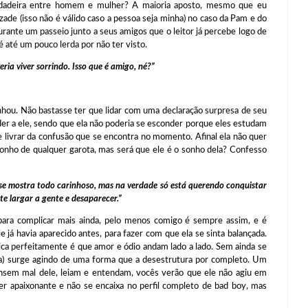
rdadeira entre homem e mulher? A maioria aposto, mesmo que eu
zade (isso não é válido caso a pessoa seja minha) no caso da Pam e do
rante um passeio junto a seus amigos que o leitor já percebe logo de
é até um pouco lerda por não ter visto.
eria viver sorrindo. Isso que é amigo, né?”
nhou. Não bastasse ter que lidar com uma declaração surpresa de seu
r a ele, sendo que ela não poderia se esconder porque eles estudam
 livrar da confusão que se encontra no momento. Afinal ela não quer
 sonho de qualquer garota, mas será que ele é o sonho dela? Confesso
 se mostra todo carinhoso, mas na verdade só está querendo conquistar
te largar a gente e desaparecer.”
ra complicar mais ainda, pelo menos comigo é sempre assim, e é
já havia aparecido antes, para fazer com que ela se sinta balançada.
lica perfeitamente é que amor e ódio andam lado a lado. Sem ainda se
ira) surge agindo de uma forma que a desestrutura por completo. Um
nsem mal dele, leiam e entendam, vocês verão que ele não agiu em
 apaixonante e não se encaixa no perfil completo de bad boy, mas