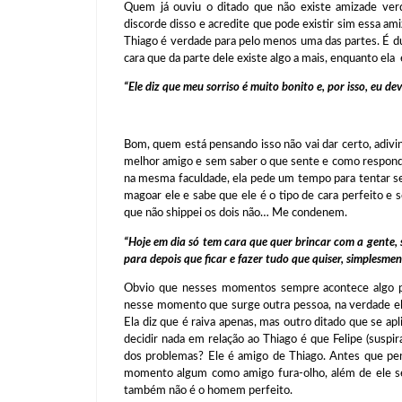
Quem já ouviu o ditado que não existe amizade ve
discorde disso e acredite que pode existir sim essa ami
Thiago é verdade para pelo menos uma das partes. É du
cara que da parte dele existe algo a mais, enquanto ela 
“Ele diz que meu sorriso é muito bonito e, por isso, eu dev
Bom, quem está pensando isso não vai dar certo, adivi
melhor amigo e sem saber o que sente e como responde
na mesma faculdade, ela pede um tempo para tentar se
magoar ele e sabe que ele é o tipo de cara perfeito e
que não shippei os dois não… Me condenem.
“Hoje em dia só tem cara que quer brincar com a gente,
para depois que ficar e fazer tudo que quiser, simplesmen
Obvio que nesses momentos sempre acontece algo pa
nesse momento que surge outra pessoa, na verdade ele 
Ela diz que é raiva apenas, mas outro ditado que se ap
decidir nada em relação ao Thiago é que Felipe (susp
dos problemas? Ele é amigo de Thiago. Antes que pe
momento algum como amigo fura-olho, além de ele ser
também não é o homem perfeito.