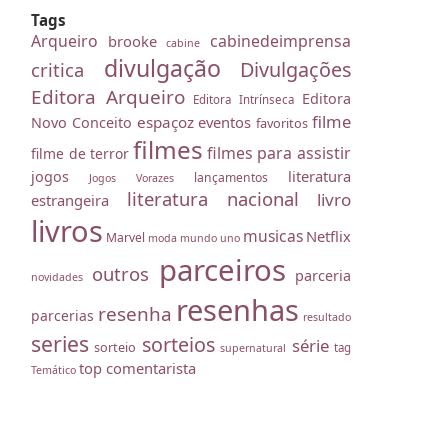
Tags
Arqueiro
cabinedeimprensa
brooke
cabine
divulgação
Divulgações
critica
Editora Arqueiro
Editora
Editora Intrínseca
filme
espaçoz
eventos
Novo Conceito
favoritos
filmes
filmes para assistir
filme de terror
literatura
jogos
lançamentos
Jogos Vorazes
literatura nacional
livro
estrangeira
livros
musicas
Netflix
Marvel
moda
mundo uno
parceiros
outros
parceria
novidades
resenhas
resenha
parcerias
resultado
series
sorteios
série
sorteio
tag
supernatural
top comentarista
Temático