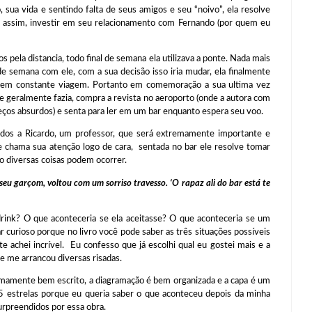
 sua vida e sentindo falta de seus amigos e seu “noivo”, ela resolve
o assim, investir em seu relacionamento com Fernando (por quem eu
distancia, todo final de semana ela utilizava a ponte. Nada mais
de semana com ele, com a sua decisão isso iria mudar, ela finalmente
ar em constante viagem. Portanto em comemoração a sua ultima vez
ue geralmente fazia, compra a revista no aeroporto (onde a autora com
ços absurdos) e senta para ler em um bar enquanto espera seu voo.
cardo, um professor, que será extremamente importante e
ue chama sua atenção logo de cara, sentada no bar ele resolve tomar
so diversas coisas podem ocorrer.
u garçom, voltou com um sorriso travesso. ‘O rapaz ali do bar está te
O que aconteceria se ela aceitasse? O que aconteceria se um
r curioso porque no livro você pode saber as três situações possíveis
 achei incrível. Eu confesso que já escolhi qual eu gostei mais e a
ue me arrancou diversas risadas.
ente bem escrito, a diagramação é bem organizada e a capa é um
 estrelas porque eu queria saber o que aconteceu depois da minha
surpreendidos por essa obra.