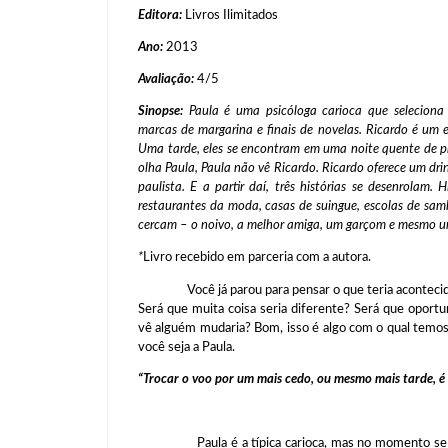
Editora:
Livros Ilimitados
Ano:
2013
Avaliação:
4/5
Sinopse:
Paula é uma psicóloga carioca que seleciona 
marcas de margarina e finais de novelas. Ricardo é um e
Uma tarde, eles se encontram em uma noite quente de p
olha Paula, Paula não vê Ricardo. Ricardo oferece um dr
paulista. E a partir daí, três histórias se desenrolam
restaurantes da moda, casas de suingue, escolas de samb
cercam – o noivo, a melhor amiga, um garçom e mesmo um
*
Livro recebido em parceria com a autora.
Você já parou para pensar o que teria acontecido 
Será que muita coisa seria diferente? Será que opor
vê alguém mudaria? Bom, isso é algo com o qual temos 
você seja a Paula.
“Trocar o voo por um mais cedo, ou mesmo mais tarde, é m
Paula é a típica carioca, mas no momento se enc