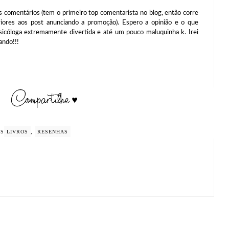
ntários (tem o primeiro top comentarista no blog, então corre
riores aos post anunciando a promoção). Espero a opinião e o que
cóloga extremamente divertida e até um pouco maluquinha k. Irei
ando!!!
GS
LIVROS
,
RESENHAS