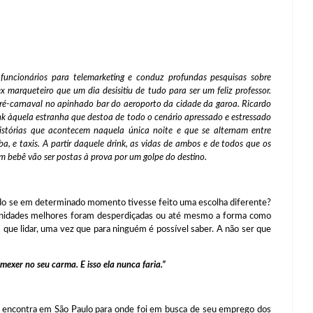
funcionários para telemarketing e conduz profundas pesquisas sobre
x marqueteiro que um dia desisitiu de tudo para ser um feliz professor.
ré-carnaval no apinhado bar do aeroporto da cidade da garoa. Ricardo
ink àquela estranha que destoa de todo o cenário apressado e estressado
. Histórias que acontecem naquela única noite e que se alternam entre
a, e taxis. A partir daquele drink, as vidas de ambos e de todos que os
 bebê vão ser postas à prova por um golpe do destino.
se em determinado momento tivesse feito uma escolha diferente?
tunidades melhores foram desperdiçadas ou até mesmo a forma como
que lidar, uma vez que para ninguém é possível saber. A não ser que
exer no seu carma. E isso ela nunca faria.”
ontra em São Paulo para onde foi em busca de seu emprego dos