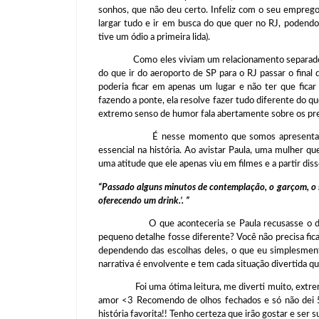
sonhos, que não deu certo. Infeliz com o seu emprego,
largar tudo e ir em busca do que quer no RJ, podend
tive um ódio a primeira lida).
Como eles viviam um relacionamento separados pela 
do que ir do aeroporto de SP para o RJ passar o final 
poderia ficar em apenas um lugar e não ter que fic
fazendo a ponte, ela resolve fazer tudo diferente do q
extremo senso de humor fala abertamente sobre os pre
É nesse momento que somos apresentados a Ri
essencial na história. Ao avistar Paula, uma mulher q
uma atitude que ele apenas viu em filmes e a partir dis
“Passado alguns minutos de contemplação, o garçom, o se
oferecendo um drink.’. ”
O que aconteceria se Paula recusasse o drink? 
pequeno detalhe fosse diferente? Você não precisa fica
dependendo das escolhas deles, o que eu simplesmente
narrativa é envolvente e tem cada situação divertida q
Foi uma ótima leitura, me diverti muito, extremam
amor <3 Recomendo de olhos fechados e só não dei 5
história favorita!! Tenho certeza que irão gostar e ser 