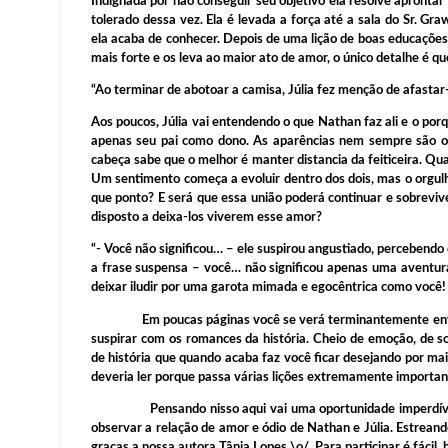
Indignada por não conseguir seu objetivo ela resolve apronta
tolerado dessa vez. Ela é levada a força até a sala do Sr. G
ela acaba de conhecer. Depois de uma lição de boas educações a
mais forte e os leva ao maior ato de amor, o único detalhe é q
“Ao terminar de abotoar a camisa, Júlia fez menção de afastar-
Aos poucos, Júlia vai entendendo o que Nathan faz ali e o po
apenas seu pai como dono. As aparências nem sempre são o
cabeça sabe que o melhor é manter distancia da feiticeira. Qua
Um sentimento começa a evoluir dentro dos dois, mas o orgulh
que ponto? E será que essa união poderá continuar e sobrevi
disposto a deixa-los viverem esse amor?
“- Você não significou… – ele suspirou angustiado, percebendo
a frase suspensa – você… não significou apenas uma aventura
deixar iludir por uma garota mimada e egocêntrica como você
Em poucas páginas você se verá terminantemente envolvid
suspirar com os romances da história. Cheio de emoção, de sof
de história que quando acaba faz você ficar desejando por ma
deveria ler porque passa várias lições extremamente importan
Pensando nisso aqui vai uma oportunidade imperdível p
observar a relação de amor e ódio de Nathan e Júlia. Estrean
graças a nossa autora Tânia Lopes \o/ Para participar é fácil,