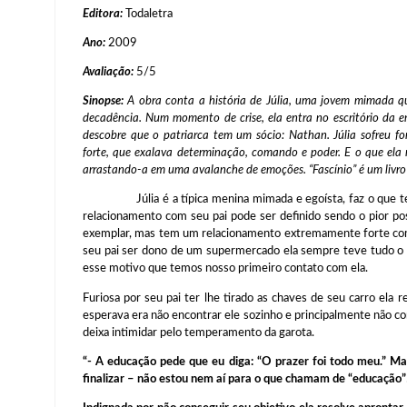
Editora:
Todaletra
Ano:
2009
Avaliação:
5/5
Sinopse:
A obra conta a história de Júlia, uma jovem mimada q
decadência. Num momento de crise, ela entra no escritório da 
descobre que o patriarca tem um sócio: Nathan. Júlia sofreu 
forte, que exalava determinação, comando e poder. E o que ela 
arrastando-a em uma avalanche de emoções. “Fascínio” é um livro
Júlia é a típica menina mimada e egoísta, faz o que tem
relacionamento com seu pai pode ser definido sendo o pior pos
exemplar, mas tem um relacionamento extremamente forte com
seu pai ser dono de um supermercado ela sempre teve tudo o q
esse motivo que temos nosso primeiro contato com ela.
Furiosa por seu pai ter lhe tirado as chaves de seu carro ela 
esperava era não encontrar ele sozinho e principalmente não 
deixa intimidar pelo temperamento da garota.
“- A educação pede que eu diga: “O prazer foi todo meu.” M
finalizar – não estou nem aí para o que chamam de “educação”!