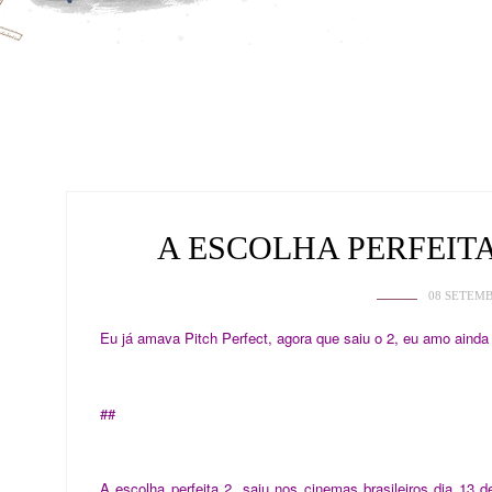
A ESCOLHA PERFEITA
08 SETEMB
Eu já amava Pitch Perfect, agora que saiu o 2, eu amo ainda
##
A escolha perfeita 2, saiu nos cinemas brasileiros dia 13