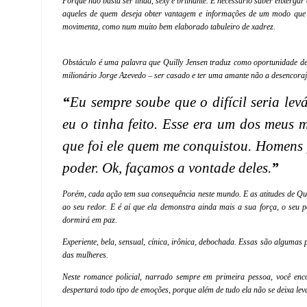
Porque não basta ser linda, sexy e brilhante. É necessário saber enxergar
aqueles de quem deseja obter vantagem e informações de um modo que e
movimenta, como num muito bem elaborado tabuleiro de xadrez.
Obstáculo é uma palavra que Quilly Jensen traduz como oportunidade de 
milionário Jorge Azevedo – ser casado e ter uma amante não a desencor
“
Eu sempre soube que o difícil seria le
eu o tinha feito. Esse era um dos meus 
que foi ele quem me conquistou. Homens 
poder. Ok, façamos a vontade deles.
”
Porém, cada ação tem sua consequência neste mundo. E as atitudes de Quill
ao seu redor. E é aí que ela demonstra ainda mais a sua força, o seu
dormirá em paz.
Experiente, bela, sensual, cínica, irônica, debochada. Essas são algumas
das mulheres.
Neste romance policial, narrado sempre em primeira pessoa, você enc
despertará todo tipo de emoções, porque além de tudo ela não se deixa lev