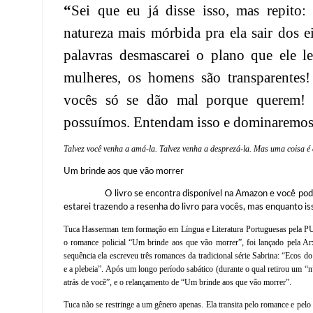
“
Sei que eu já disse isso, mas repito
natureza mais mórbida pra ela sair dos 
palavras desmascarei o plano que ele le
mulheres, os homens são transparentes!
vocês só se dão mal porque querem! 
possuímos. Entendam isso e dominaremos
Talvez você venha a amá-la. Talvez venha a desprezá-la. Mas uma coisa é 
Um brinde aos que vão morrer
O livro se encontra disponível na Amazon e você pode est
estarei trazendo a resenha do livro para vocês, mas enquanto i
Tuca Hasserman tem formação em Língua e Literatura Portuguesas pela PUC-
o romance policial “Um brinde aos que vão morrer”, foi lançado pela Ar
sequência ela escreveu três romances da tradicional série Sabrina: “Ecos 
e a plebeia”. Após um longo período sabático (durante o qual retirou um “n
atrás de você”, e o relançamento de “Um brinde aos que vão morrer”.
Tuca não se restringe a um gênero apenas. Ela transita pelo romance e pelo