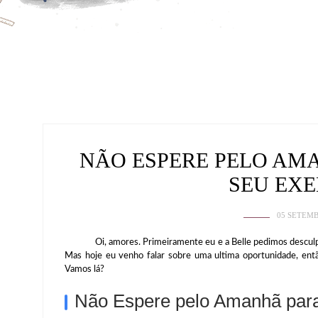
NÃO ESPERE PELO AM
SEU EX
05 SETEMB
Oi, amores. Primeiramente eu e a Belle pedimos desculpas 
Mas hoje eu venho falar sobre uma ultima oportunidade, ent
Vamos lá?
Não Espere pelo Amanhã para 