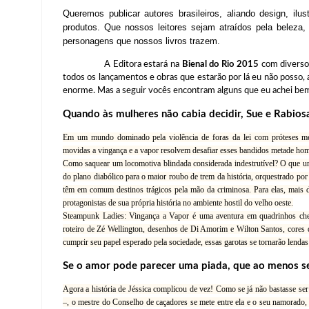
Queremos publicar autores brasileiros, aliando design, il
produtos. Que nossos leitores sejam atraídos pela beleza
personagens que nossos livros trazem.
A Editora estará na
Bienal do Rio 2015
com diversos
todos os lançamentos e obras que estarão por lá eu não posso, a
enorme. Mas a seguir vocês encontram alguns que eu achei bem
Quando às mulheres não cabia decidir, Sue e Rabios
Em um mundo dominado pela violência de foras da lei com próteses me
movidas a vingança e a vapor resolvem desafiar esses bandidos metade ho
Como saquear um locomotiva blindada considerada indestrutível? O que um
do plano diabólico para o maior roubo de trem da história, orquestrado p
têm em comum destinos trágicos pela mão da criminosa. Para elas, mais di
protagonistas de sua própria história no ambiente hostil do velho oeste.
Steampunk Ladies: Vingança a Vapor é uma aventura em quadrinhos che
roteiro de Zé Wellington, desenhos de Di Amorim e Wilton Santos, cores d
cumprir seu papel esperado pela sociedade, essas garotas se tornarão lendas
Se o amor pode parecer uma piada, que ao menos s
Agora a história de Jéssica complicou de vez! Como se já não bastasse s
–, o mestre do Conselho de caçadores se mete entre ela e o seu namorado, 