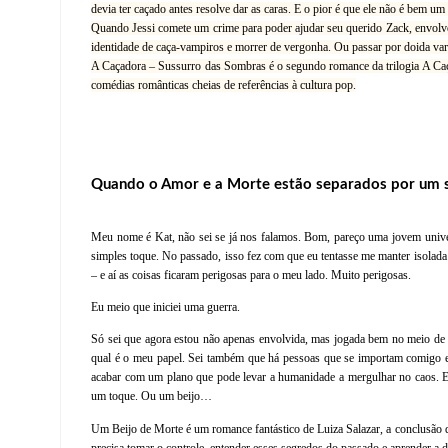
devia ter caçado antes resolve dar as caras. E o pior é que ele não é bem u
Quando Jessi comete um crime para poder ajudar seu querido Zack, envolve 
identidade de caça-vampiros e morrer de vergonha. Ou passar por doida var
A Caçadora – Sussurro das Sombras é o segundo romance da trilogia A Caçad
comédias românticas cheias de referências à cultura pop.
Quando o Amor e a Morte estão separados por um s
Meu nome é Kat, não sei se já nos falamos. Bom, pareço uma jovem univer
simples toque. No passado, isso fez com que eu tentasse me manter isolad
– e aí as coisas ficaram perigosas para o meu lado. Muito perigosas.
Eu meio que iniciei uma guerra.
Só sei que agora estou não apenas envolvida, mas jogada bem no meio de 
qual é o meu papel. Sei também que há pessoas que se importam comigo e
acabar com um plano que pode levar a humanidade a mergulhar no caos. E 
um toque. Ou um beijo…
Um Beijo de Morte é um romance fantástico de Luiza Salazar, a conclusão 
precisa tomar o controle, entender esses segredos do passado e aprender a 