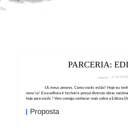
PARCERIA: E
01 SETEMB
Oi, meus amores. Como vocês estão? Hoje eu tenho o pra
nova \o/ Essa editora é incrível e possuí diversas obras nacionai
hoje para vocês ? Vem comigo conhecer mais sobre a Editora Dr
Proposta