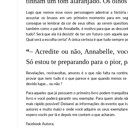
tinham um tom alaranjado. Os olhos
Logo que vemos esse novo personagem adentrar a história n
assustar os bruxos em um primeiro momento para em segu
consegue se lembrar da cor de seus olhos ao serem question
também como o pai de Annabelle, é motivo para que as desconf
tudo? Será que ela irá desistir de ter um futuro com aquele 
Qual será a escolha certa? A única certeza é que tudo sempre p
“
– Acredite ou não, Annabelle, voc
Só estou te preparando para o pior, p
Revelações, reviravoltas, amores é o que não falta na contin
provar que nem tudo é o que parece e que quando menos se e
devido lugar… ou não ?
Para aqueles que já possuem o primeiro livro podem tranquiliz
livro e você poderá garantir seu exemplar. Para quem ainda nã
mais rápido possível! Deixarei as informações do evento que ir
autores e muito mais) e onde você adquire os seus exemplare
espero vocês por lá e depois me contem o que acharam.
Facebook Autora;