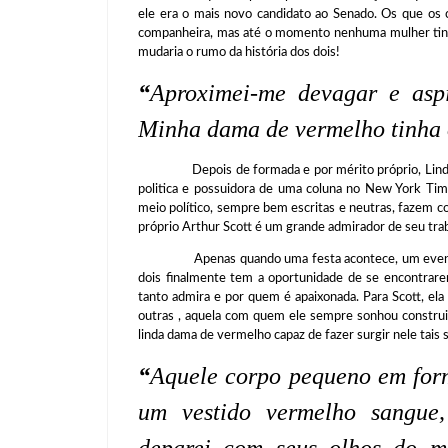
ele era o mais novo candidato ao Senado. Os que o
companheira, mas até o momento nenhuma mulher tinha
mudaria o rumo da história dos dois!
“
Aproximei-me devagar e aspi
Minha dama de vermelho tinha o
Depois de formada e por mérito próprio, Linda Mar
politica e possuidora de uma coluna no New York Tim
meio político, sempre bem escritas e neutras, fazem 
próprio Arthur Scott é um grande admirador de seu trab
Apenas quando uma festa acontece, um evento par
dois finalmente tem a oportunidade de se encontrare
tanto admira e por quem é apaixonada. Para Scott, ela
outras , aquela com quem ele sempre sonhou constr
linda dama de vermelho capaz de fazer surgir nele tais
“
Aquele corpo pequeno em form
um vestido vermelho sangue