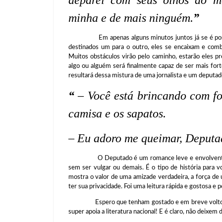
deparei com seus olhos do ma
minha e de mais ninguém.
”
Em apenas alguns minutos juntos já se é possível
destinados um para o outro, eles se encaixam e comb
Muitos obstáculos virão pelo caminho, estarão eles pr
algo ou alguém será finalmente capaz de ser mais for
resultará dessa mistura de uma jornalista e um deputad
“
– Você está brincando com fo
camisa e os sapatos.
– Eu adoro me queimar, Deputa
O Deputado é um romance leve e envolvente que 
sem ser vulgar ou demais. É o tipo de história para
mostra o valor de uma amizade verdadeira, a força de
ter sua privacidade. Foi uma leitura rápida e gostosa e
Espero que tenham gostado e em breve volto com ma
super apoia a literatura nacional! E é claro, não deixe