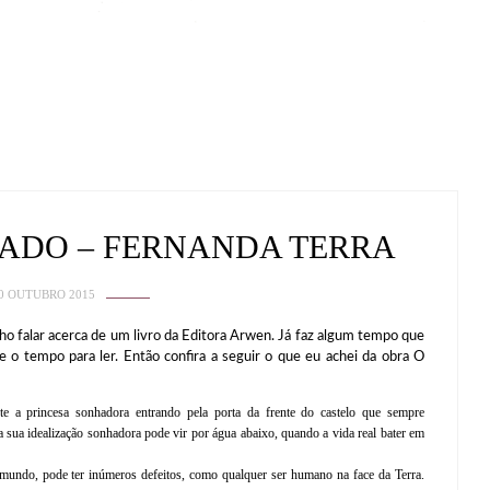
TADO – FERNANDA TERRA
0 OUTUBRO 2015
lar acerca de um livro da Editora Arwen. Já faz algum tempo que
e o tempo para ler. Então confira a seguir o que eu achei da obra O
 a princesa sonhadora entrando pela porta da frente do castelo que sempre
a sua idealização sonhadora pode vir por água abaixo, quando a vida real bater em
o mundo, pode ter inúmeros defeitos, como qualquer ser humano na face da Terra.