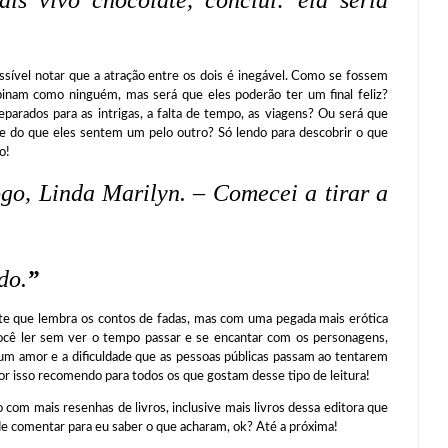
is vivo chocolate, concluí: ela seria
 notar que a atração entre os dois é inegável. Como se fossem
inam como ninguém, mas será que eles poderão ter um final feliz?
eparados para as intrigas, a falta de tempo, as viagens? Ou será que
te do que eles sentem um pelo outro? Só lendo para descobrir o que
o!
go, Linda Marilyn. – Comecei a tirar a
do.
”
lembra os contos de fadas, mas com uma pegada mais erótica
 você ler sem ver o tempo passar e se encantar com os personagens,
 um amor e a dificuldade que as pessoas públicas passam ao tentarem
 por isso recomendo para todos os que gostam desse tipo de leitura!
is resenhas de livros, inclusive mais livros dessa editora que
m de comentar para eu saber o que acharam, ok? Até a próxima!