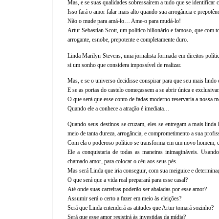
Mas, e se suas qualidades sobressaírem a tudo que se identificar 
Isso fará o amor falar mais alto quando sua arrogância e prepotên
Não o mude para amá-lo… Ame-o para mudá-lo!
Artur Sebastian Scott, um político bilionário e famoso, que com 
arrogante, esnobe, prepotente e completamente duro.
Linda Marilyn Stevens, uma jornalista formada em direitos polít
si um sonho que considera impossível de realizar.
Mas, e se o universo decidisse conspirar para que seu mais lindo 
E se as portas do castelo começassem a se abrir única e exclusiva
O que será que esse conto de fadas moderno reservaria a nossa me
Quando ele a conhece a atração é imediata…
Quando seus destinos se cruzam, eles se entregam a mais linda 
meio de tanta dureza, arrogância, e comprometimento a sua profis
Com ela o poderoso político se transforma em um novo homem, c
Ele a conquistaria de todas as maneiras inimagináveis. Usand
chamado amor, para colocar o céu aos seus pés.
Mas será Linda que iria conseguir, com sua meiguice e determinaç
O que será que a vida real preparará para esse casal?
Até onde suas carreiras poderão ser abaladas por esse amor?
Assumir será o certo a fazer em meio às eleições?
Será que Linda entenderá as atitudes que Artur tomará sozinho?
Será que esse amor resistirá às investidas da mídia?