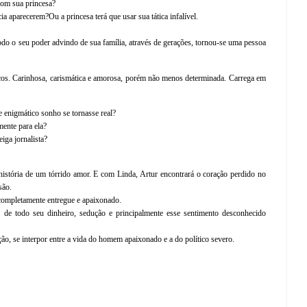
com sua princesa?
cia aparecerem?
Ou a princesa terá que usar sua tática infalível.
todo o seu poder advindo de sua família, através de gerações, tornou-se uma pessoa
icos. Carinhosa, carismática e amorosa, porém não menos determinada. Carrega em
e enigmático sonho se tornasse real?
mente para ela?
iga jornalista?
história de um tórrido amor. E com Linda, Artur encontrará o coração perdido no
são.
ompletamente entregue e apaixonado.
o de todo seu dinheiro, sedução e principalmente esse sentimento desconhecido
ão, se interpor entre a vida do homem apaixonado e a do político severo.