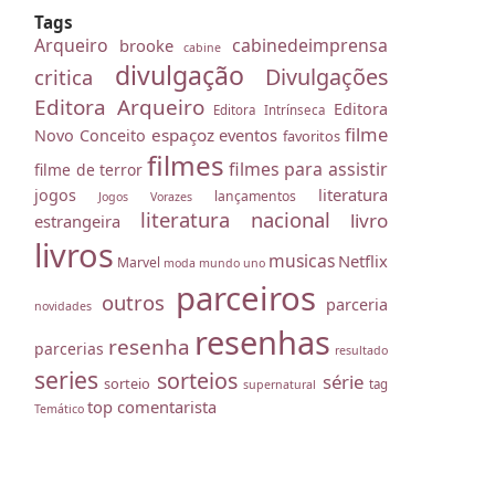
Tags
Arqueiro
cabinedeimprensa
brooke
cabine
divulgação
Divulgações
critica
Editora Arqueiro
Editora
Editora Intrínseca
filme
espaçoz
eventos
Novo Conceito
favoritos
filmes
filmes para assistir
filme de terror
literatura
jogos
lançamentos
Jogos Vorazes
literatura nacional
livro
estrangeira
livros
musicas
Netflix
Marvel
moda
mundo uno
parceiros
outros
parceria
novidades
resenhas
resenha
parcerias
resultado
series
sorteios
série
sorteio
tag
supernatural
top comentarista
Temático