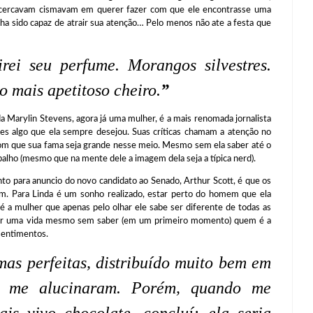
s cercavam cismavam em querer fazer com que ele encontrasse uma
 sido capaz de atrair sua atenção… Pelo menos não ate a festa que
rei seu perfume. Morangos silvestres.
 mais apetitoso cheiro.
”
ylin Stevens, agora já uma mulher, é a mais renomada jornalista
es algo que ela sempre desejou. Suas críticas chamam a atenção no
com que sua fama seja grande nesse meio. Mesmo sem ela saber até o
alho (mesmo que na mente dele a imagem dela seja a típica nerd).
a anuncio do novo candidato ao Senado, Arthur Scott, é que os
m. Para Linda é um sonho realizado, estar perto do homem que ela
 é a mulher que apenas pelo olhar ele sabe ser diferente de todas as
uir uma vida mesmo sem saber (em um primeiro momento) quem é a
 sentimentos.
as perfeitas, distribuído muito bem em
, me alucinaram. Porém, quando me