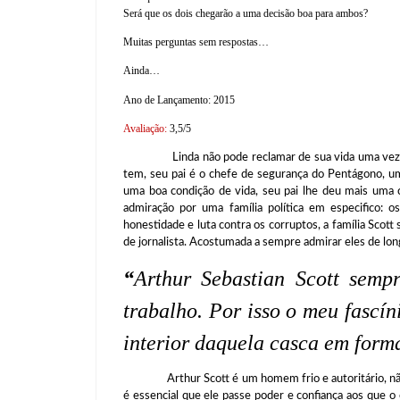
Será que os dois chegarão a uma decisão boa para ambos?
Muitas perguntas sem respostas…
Ainda…
Ano de Lançamento: 2015
Avaliação:
3,5/5
Linda não pode reclamar de sua vida uma vez que 
tem, seu pai é o chefe de segurança do Pentágono, 
uma boa condição de vida, seu pai lhe deu mais uma co
admiração por uma família política em especifico: o
honestidade e luta contra os corruptos, a família Scott
de jornalista. Acostumada a sempre admirar eles de lon
“
Arthur Sebastian Scott semp
trabalho. Por isso o meu fascí
interior daquela casca em form
Arthur Scott é um homem frio e autoritário, não qu
é essencial que ele passe poder e confiança aos que o 