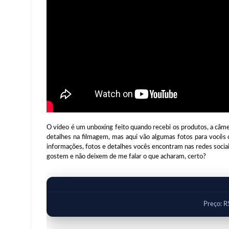
O vídeo é um unboxing feito quando recebi os produtos, a câme
detalhes na filmagem, mas aqui vão algumas fotos para vocês 
informações, fotos e detalhes vocês encontram nas redes sociais d
gostem e não deixem de me falar o que acharam, certo?
Preço: R