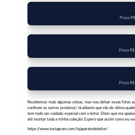
Preço R
Preço R$
Preço R$
Recebemos mais algumas coisas, mas vou deixar essas fotos par
confiram os outros produtos! Já adianto que são de ótima qualid
tem todo um cuidado especial com o leitor. Dizer que me apaixon
até montar toda a minha coleção! Espero que assim como eu v
https://www.instagram.com/lojaparatodoleitor/