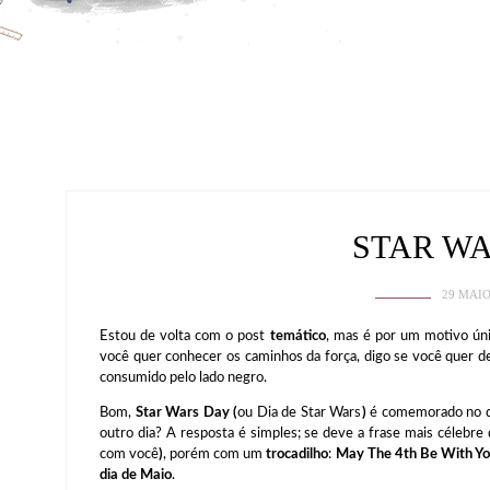
STAR W
29 MAIO
Estou de volta com o post
temático
, mas é por um motivo úni
você quer conhecer os caminhos da força, digo se você quer 
consumido pelo lado negro.
Bom,
Star Wars Day (
ou Dia de Star Wars
)
é comemorado no 
outro dia? A resposta é simples; se deve a frase mais célebre
com você
)
, porém com um
trocadilho
:
May The 4th Be With Yo
dia de Maio
.