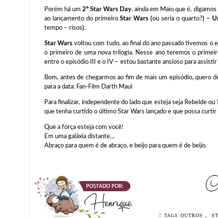
Porém há um
2º
Star Wars Day
, ainda em Maio que é, digamos
ao lançamento do primeiro
Star Wars
(
ou seria o quarto?
) – U
tempo – risos
)
.
Star Wars
voltou com tudo, ao final do ano passado tivemos o 
o primeiro de uma nova trilogia. Nesse ano teremos o primei
entre o episódio III e o IV – estou bastante ansioso para assisti
Bom, antes de chegarmos ao fim de mais um episódio, quero d
para a data: Fan-Film Darth Maul
Para finalizar, independente do lado que esteja seja Rebelde ou
que tenha curtido o último Star Wars lançado e que possa curtir 
Que a força esteja com você!
Em uma galáxia distante…
Abraço para quem é de abraço, e beijo para quem é de beijo.
TAGS
OUTROS
,
S