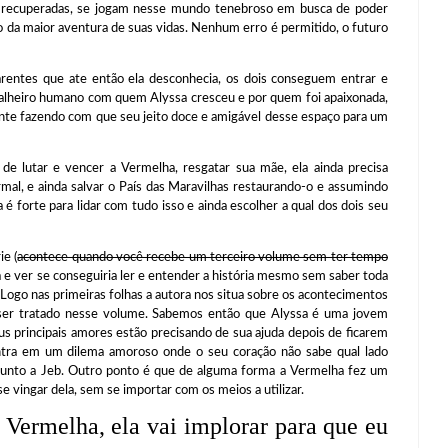
s recuperadas, se jogam nesse mundo tenebroso em busca de poder
o da maior aventura de suas vidas. Nenhum erro é permitido, o futuro
 que ate então ela desconhecia, os dois conseguem entrar e
valheiro humano com quem Alyssa cresceu e por quem foi apaixonada,
ente fazendo com que seu jeito doce e amigável desse espaço para um
e lutar e vencer a Vermelha, resgatar sua mãe, ela ainda precisa
rmal, e ainda salvar o País das Maravilhas restaurando-o e assumindo
 é forte para lidar com tudo isso e ainda escolher a qual dos dois seu
e (
acontece quando você recebe um terceiro volume sem ter tempo
a e ver se conseguiria ler e entender a história mesmo sem saber toda
 Logo nas primeiras folhas a autora nos situa sobre os acontecimentos
a ser tratado nesse volume. Sabemos então que Alyssa é uma jovem
s principais amores estão precisando de sua ajuda depois de ficarem
tra em um dilema amoroso onde o seu coração não sabe qual lado
 junto a Jeb. Outro ponto é que de alguma forma a Vermelha fez um
se vingar dela, sem se importar com os meios a utilizar.
a Vermelha
, ela vai implorar para que eu