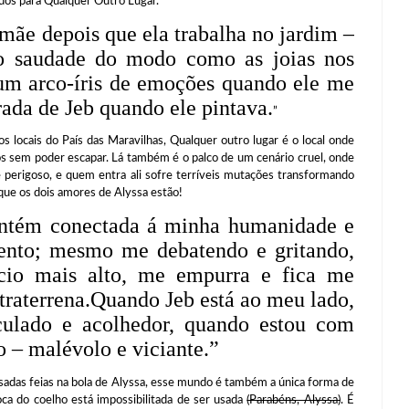
dos para Qualquer Outro Lugar.
mãe depois que ela trabalha no jardim –
nto saudade do modo como as joias nos
um arco-íris de emoções quando ele me
rada de Jeb quando ele pintava.
”
s do País das Maravilhas, Qualquer outro lugar é o local onde
s sem poder escapar. Lá também é o palco de um cenário cruel, onde
 perigoso, e quem entra ali sofre terríveis mutações transformando
ue os dois amores de Alyssa estão!
antém conectada á minha humanidade e
ento; mesmo me debatendo e gritando,
ício mais alto, me empurra e fica me
raterrena.
Quando Jeb está ao meu lado,
lado e acolhedor, quando estou com
 – malévolo e viciante.”
 feias na bola de Alyssa, esse mundo é também a única forma de
oca do coelho está impossibilitada de ser usada
(Parabéns, Alyssa)
. É