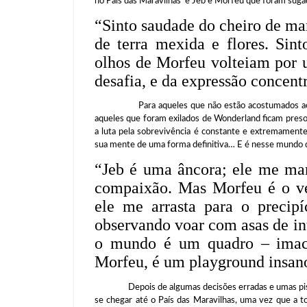
no País das Maravilhas e Jeb e Morfeu que foram suga
“Sinto saudade do cheiro de ma
de terra mexida e flores. Si
olhos de Morfeu volteiam por 
desafia, e da expressão concent
Para aqueles que não estão acostumados aos locai
aqueles que foram exilados de Wonderland ficam preso
a luta pela sobrevivência é constante e extremamente
sua mente de uma forma definitiva… E é nesse mundo q
“
Jeb é uma âncora; ele me m
compaixão. Mas Morfeu é o v
ele me arrasta para o precip
observando voar com asas de int
o mundo é um quadro – imacu
Morfeu, é um playground insano
Depois de algumas decisões erradas e umas pisadas
se chegar até o País das Maravilhas, uma vez que a t