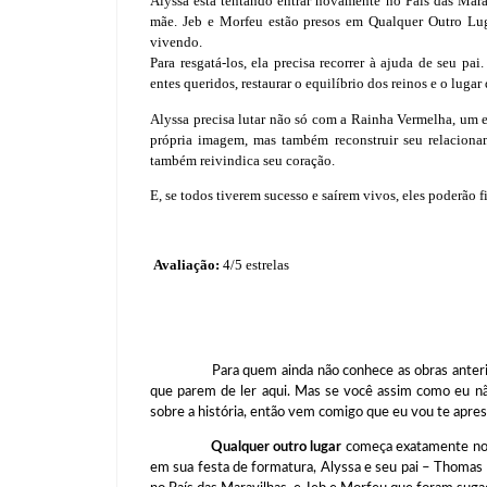
Alyssa está tentando entrar novamente no País das Marav
mãe. Jeb e Morfeu estão presos em Qualquer Outro Luga
vivendo.
Para resgatá-los, ela precisa recorrer à ajuda de seu pa
entes queridos, restaurar o equilíbrio dos reinos e o luga
Alyssa precisa lutar não só com a Rainha Vermelha, um e
própria imagem, mas também reconstruir seu relaciona
também reivindica seu coração.
E, se todos tiverem sucesso e saírem vivos, eles poderão f
Avaliação:
4/5 estrelas
Para quem ainda não conhece as obras anteriores a
que parem de ler aqui. Mas se você assim como eu n
sobre a história, então vem comigo que eu vou te apre
Qualquer outro lugar
começa exatamente no
em sua festa de formatura, Alyssa e seu pai – Thomas 