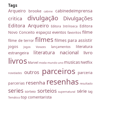
Tags
Arqueiro
cabinedeimprensa
brooke
cabine
divulgação
Divulgações
critica
Editora Arqueiro
Editora
Editora Intrínseca
filme
espaçoz
eventos
Novo Conceito
favoritos
filmes
filmes para assistir
filme de terror
literatura
jogos
lançamentos
Jogos Vorazes
literatura nacional
livro
estrangeira
livros
musicas
Netflix
Marvel
moda
mundo uno
parceiros
outros
parceria
novidades
resenhas
resenha
parcerias
resultado
series
sorteios
série
sorteio
tag
supernatural
top comentarista
Temático