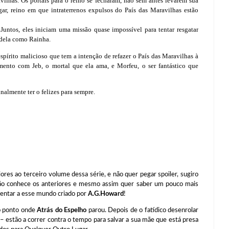
ilhas. Os portais para o reino se fecharam, não sem antes levarem sua
r, reino em que intraterrenos expulsos do País das Maravilhas estão
i. Juntos, eles iniciam uma missão quase impossível para tentar resgatar
r dela como Rainha.
spírito malicioso que tem a intenção de refazer o País das Maravilhas à
mento com Jeb, o mortal que ela ama, e Morfeu, o ser fantástico que
inalmente ter o felizes para sempre.
o terceiro volume dessa série, e não quer pegar spoiler, sugiro
ão conhece os anteriores e mesmo assim quer saber um pouco mais
sentar a esse mundo criado por
A.G.Howard
!
 ponto onde
Atrás do Espelho
parou. Depois de o fatídico desenrolar
– estão a correr contra o tempo para salvar a sua mãe que está presa