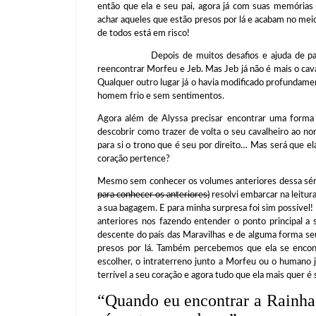
então que ela e seu pai, agora já com suas memória
achar aqueles que estão presos por lá e acabam no mei
de todos está em risco!
Depois de muitos desafios e ajuda de parentes
reencontrar Morfeu e Jeb. Mas Jeb já não é mais o ca
Qualquer outro lugar já o havia modificado profundam
homem frio e sem sentimentos.
Agora além de Alyssa precisar encontrar uma forma d
descobrir como trazer de volta o seu cavalheiro ao no
para si o trono que é seu por direito… Mas será que ela
coração pertence?
Mesmo sem conhecer os volumes anteriores dessa séri
para conhecer os anteriores)
resolvi embarcar na leitur
a sua bagagem. E para minha surpresa foi sim possível!
anteriores nos fazendo entender o ponto principal 
descente do país das Maravilhas e de alguma forma seu
presos por lá. Também percebemos que ela se encon
escolher, o intraterreno junto a Morfeu ou o humano
terrível a seu coração e agora tudo que ela mais quer é 
“Quando eu encontrar a Rainh