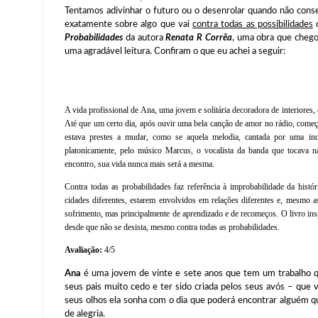
Tentamos adivinhar o futuro ou o desenrolar quando não con
exatamente sobre algo que vai
contra todas as possibilidades
q
Probabilidades
da autora
Renata R Corrêa
, uma obra que chego
uma agradável leitura. Confiram o que eu achei a seguir:
A vida profissional de Ana, uma jovem e solitária decoradora de interiores, 
Até que um certo dia, após ouvir uma bela canção de amor no rádio, começo
estava prestes a mudar, como se aquela melodia, cantada por uma incr
platonicamente, pelo músico Marcus, o vocalista da banda que tocava n
encontro, sua vida nunca mais será a mesma.
Contra todas as probabilidades faz referência à improbabilidade da histó
cidades diferentes, estarem envolvidos em relações diferentes e, mesmo a
sofrimento, mas principalmente de aprendizado e de recomeços. O livro insp
desde que não se desista, mesmo contra todas as probabilidades.
Avaliação:
4/5
Ana
é uma jovem de vinte e sete anos que tem um trabalho qu
seus pais muito cedo e ter sido criada pelos seus avós – que 
seus olhos ela sonha com o dia que poderá encontrar alguém q
de alegria.