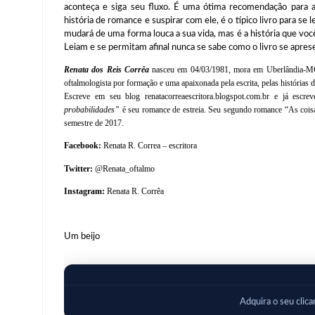
aconteça e siga seu fluxo. É uma ótima recomendação para
história de romance e suspirar com ele, é o típico livro para se 
mudará de uma forma louca a sua vida, mas é a história que voc
Leiam e se permitam afinal nunca se sabe como o livro se apres
Renata dos Reis Corrêa
nasceu em 04/03/1981, mora em Uberlândia-MG
oftalmologista por formação e uma apaixonada pela escrita, pelas histórias d
Escreve em seu blog renatacorreaescritora.blogspot.com.br e já escr
probabilidades”
é seu romance de estreia. Seu segundo romance “As coisa
semestre de 2017.
Facebook:
Renata R. Correa – escritora
Twitter:
@Renata_oftalmo
Instagram:
Renata R. Corrêa
Um beijo
Adquira o seu clic