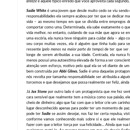
Breeze
é aquele típico enredo que você aproveita cada segundo,
Sadie White
é uma jovem que desde muito cedo se viu sendo ob
responsabilidades ela sempre acabou por ter que se dedicar ma
vida
– ao mesmo tempo em que se dividia entre empregos de 
comportar como uma. Determinada, ela sabe exatamente o que 
vida melhor, no entanto, cuidando de sua mãe que agora se e
uma escória, ela nunca teve ninguém para cuidar dela – algo co
seu corpo muitas vezes, ela é alguém que tinha tudo para 
ressente (
pelo menos na maior parte do tempo
) de ter que ser
longe de serem atribuídas a sua idade. Centrada, ela nunca 
menos possuí uma autoestima elevada de forma a ser conscient
atenção sem esforço, motivo pelo qual ela se vê diante de um
bem construída por
Abbi Glines
, Sadie é uma daquelas protagon
nós revolta por tamanha responsabilidade ser atribuída a algu
torcemos e que desejamos que possa realmente ser feliz, ainda q
Já
Jax Stone
por outro lado é um protagonista que me fez sent
cara sensível que realmente tem a música como sua paixão, el
cheio de dinheiro; algo que faz com que o leitor crie um carinho
lugar desconhecido apenas para poder ter um momento de paz. P
pode ter
Sadie
se assim desejar, nos faz ter certa repulsa, vi
conforme vamos conhecendo mais sobre si e que ele realmente
fazer com que o leitor torça por sua felicidade… Ainda que s