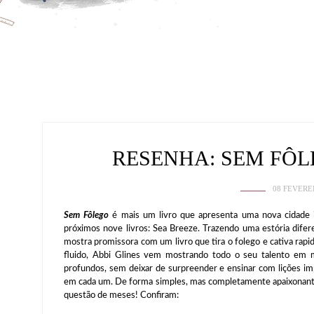
RESENHA: SEM FÔL
08 FEVERE
Sem Fôlego
é mais um livro que apresenta uma nova cidade i
próximos nove livros: Sea Breeze. Trazendo uma estória difer
mostra promissora com um livro que tira o folego e cativa rap
fluido, Abbi Glines vem mostrando todo o seu talento em
profundos, sem deixar de surpreender e ensinar com lições imp
em cada um. De forma simples, mas completamente apaixonante
questão de meses! Confiram: