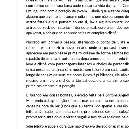
queiramos matá-lo. Ao mesmo tempo em que ele deseja Sadie 
com temor do que sua fama pode causar na vida da jovem. Comp
um joguinho com o coração da jovem – ainda que a gente com
alguém que a gente ama amar e odiar, mas que não consegue deix
astros fúteis e que pensam só em si, Jax é alguém construído
astros de rock de histórias. Intendo e real, esse é um dos p
apaixonar, ainda que seu enredo seja um completo clichê.
Narrado em primeira pessoa, alternando o ponto de vista e
realmente introduzir o novo cenário onde se passará a sér
aparecem em peso nesse primeiro volume de forma a irmos nos f
o padrão de escrita da autora, nos deparamos com um enredo f
leve e clichê com personagens intensos e cheios de personali
único nessa obra; ainda sim, mostra seu talento em cada capít
longe de ser um de seus melhores livros já publicados, ele não 
mesmo em meio a clichês já tão batidos, ele ainda sim é cap
primeiros amores e superação.
E falando em coisas bonitas, a edição feita pela
Editora Arquei
Mantendo a diagramação simples, mas com a letra em tamanho i
cansa na hora de ler (ainda que eu tenha lido apenas a versã
leitura! Delicado, na medida certa e prometendo ser uma coleçã
promissor diante do que virar a seguir e nos deixa ansiosos pel
Sem fôlego
é aquela obra que não chegava decepcionar, mas a