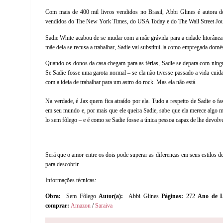
Com mais de 400 mil livros vendidos no Brasil, Abbi Glines é autora do 
vendidos do The New York Times, do USA Today e do The Wall Street Jou
Sadie White acabou de se mudar com a mãe grávida para a cidade litorânea
mãe dela se recusa a trabalhar, Sadie vai substituí-la como empregada domé
Quando os donos da casa chegam para as férias, Sadie se depara com nin
Se Sadie fosse uma garota normal – se ela não tivesse passado a vida cuid
com a ideia de trabalhar para um astro do rock. Mas ela não está.
Na verdade, é Jax quem fica atraído por ela. Tudo a respeito de Sadie o fa
em seu mundo e, por mais que ele queira Sadie, sabe que ela merece algo m
lo sem fôlego – e é como se Sadie fosse a única pessoa capaz de lhe devolv
Será que o amor entre os dois pode superar as diferenças em seus estilos de
para descobrir.
Informações técnicas:
Obra:
Sem Fôlego
Autor(a):
Abbi Glines
Páginas:
272
Ano de 
comprar:
Amazon
/
Saraiva