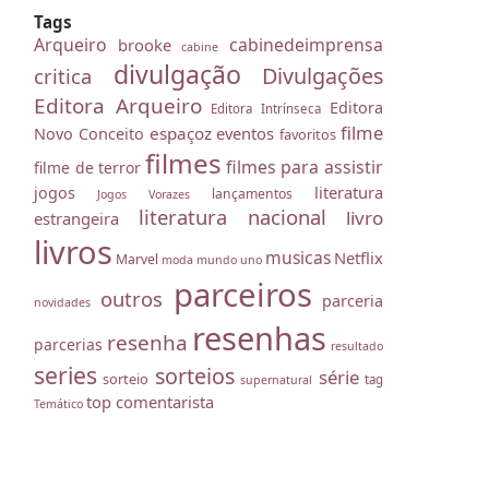
Tags
Arqueiro
cabinedeimprensa
brooke
cabine
divulgação
Divulgações
critica
Editora Arqueiro
Editora
Editora Intrínseca
filme
espaçoz
eventos
Novo Conceito
favoritos
filmes
filmes para assistir
filme de terror
literatura
jogos
lançamentos
Jogos Vorazes
literatura nacional
livro
estrangeira
livros
musicas
Netflix
Marvel
moda
mundo uno
parceiros
outros
parceria
novidades
resenhas
resenha
parcerias
resultado
series
sorteios
série
sorteio
tag
supernatural
top comentarista
Temático