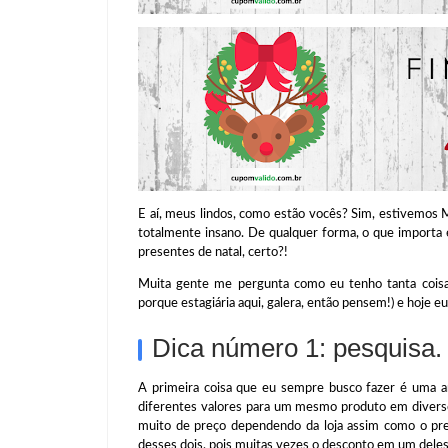
E aí,
meus lindos, como estão vocês? Sim, estivemos M
totalmente insano. De qualquer forma, o que importa
presentes de natal, certo?!
Muita gente me pergunta como eu tenho tanta coisa
porque estagiária aqui, galera, então pensem!) e hoje 
Dica número 1: pesquisa.
A primeira coisa que eu sempre busco fazer é uma an
diferentes valores para um mesmo produto em diversos
muito de preço dependendo da loja assim como o preç
desses dois, pois muitas vezes o desconto em um dele