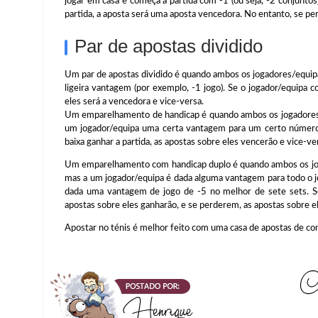
jogar em casa e começa a partida com -1 (ou seja, -2 conjuntos)
partida, a aposta será uma aposta vencedora. No entanto, se pe
Par de apostas dividido
Um par de apostas dividido é quando ambos os jogadores/equi
ligeira vantagem (por exemplo, -1 jogo). Se o jogador/equipa co
eles será a vencedora e vice-versa.
Um emparelhamento de handicap é quando ambos os jogadores/e
um jogador/equipa uma certa vantagem para um certo número d
baixa ganhar a partida, as apostas sobre eles vencerão e vice-ve
Um emparelhamento com handicap duplo é quando ambos os joga
mas a um jogador/equipa é dada alguma vantagem para todo o j
dada uma vantagem de jogo de -5 no melhor de sete sets. Se
apostas sobre eles ganharão, e se perderem, as apostas sobre e
Apostar no ténis é melhor feito com uma casa de apostas de co