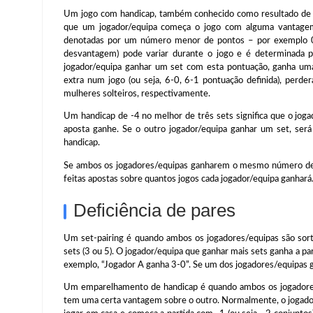
Um jogo com handicap, também conhecido como resultado de d
que um jogador/equipa começa o jogo com alguma vantagem
denotadas por um número menor de pontos – por exemplo 0-
desvantagem) pode variar durante o jogo e é determinada 
jogador/equipa ganhar um set com esta pontuação, ganha 
extra num jogo (ou seja, 6-0, 6-1 pontuação definida), perd
mulheres solteiros, respectivamente.
Um handicap de -4 no melhor de três sets significa que o joga
aposta ganhe. Se o outro jogador/equipa ganhar um set, se
handicap.
Se ambos os jogadores/equipas ganharem o mesmo número de j
feitas apostas sobre quantos jogos cada jogador/equipa ganhará
Deficiência de pares
Um set-pairing é quando ambos os jogadores/equipas são so
sets (3 ou 5). O jogador/equipa que ganhar mais sets ganha a pa
exemplo, “Jogador A ganha 3-0”. Se um dos jogadores/equipas ga
Um emparelhamento de handicap é quando ambos os jogadores
tem uma certa vantagem sobre o outro. Normalmente, o jogador