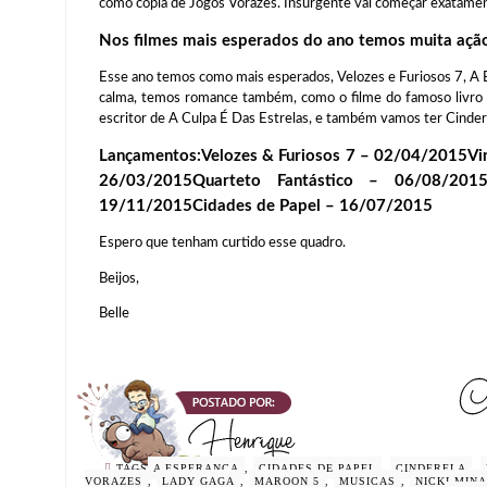
como copia de Jogos Vorazes. Insurgente vai começar exatament
Nos filmes mais esperados do ano temos muita açã
Esse ano temos como mais esperados, Velozes e Furiosos 7, A E
calma, temos romance também, como o filme do famoso livro 
escritor de A Culpa É Das Estrelas, e também vamos ter Cinder
Lançamentos:Velozes & Furiosos 7 – 02/04/2015Vin
26/03/2015Quarteto Fantástico – 06/08/20
19/11/2015Cidades de Papel – 16/07/2015
Espero que tenham curtido esse quadro.
Beijos,
Belle
TAGS
A ESPERANÇA
,
CIDADES DE PAPEL
,
CINDERELA
,
VORAZES
,
LADY GAGA
,
MAROON 5
,
MUSICAS
,
NICKI MINA