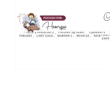
TAGS
A ESPERANÇA
,
CIDADES DE PAPEL
,
CINDERELA
,
VORAZES
,
LADY GAGA
,
MAROON 5
,
MUSICAS
,
NICKI MINA
ZAYN