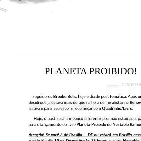
PLANETA PROIBIDO!
24 NOVEMB
Seguidores
Brooke Bells
, hoje é dia de post
temático
. Após u
decidi que já estava mais do que na hora de me
alistar na Renov
à ativa e para isso escolhi recomeçar com
Quadrinho/Livro
.
Hoje, o post será um pouco diferente pois não estou aqui p
para o
lançamento
do livro
Planeta Proibido
do
Nestablo Ramo
Atenção! Se você é de Brasília – DF ou estará em Brasília ness
evento.
No
dia 19 de Dezembro às 16 horas
, o autor
Nestablo