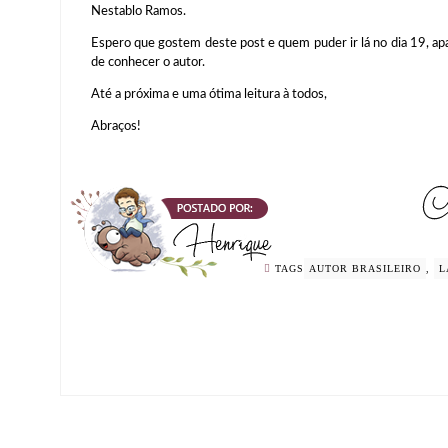
Nestablo Ramos.
Espero que gostem deste post e quem puder ir lá no dia 19, ap
de conhecer o autor.
Até a próxima e uma ótima leitura à todos,
Abraços!
TAGS
AUTOR BRASILEIRO
,
L