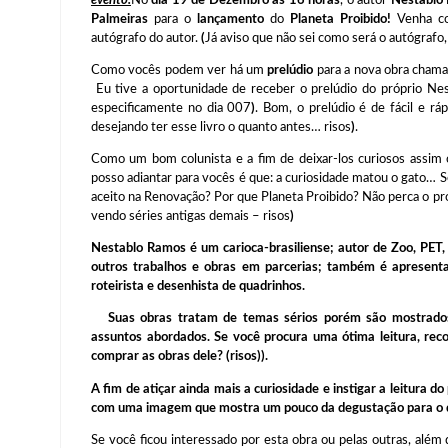
Palmeiras
para o
lançamento
do
Planeta Proibido!
Venha co
autógrafo do autor.
(
Já aviso que não sei como será o autógraf
Como vocês podem ver há um
prelúdio
para a nova obra cham
Eu tive a oportunidade de receber o prelúdio do próprio N
especificamente no dia 007
)
. Bom, o prelúdio é de fácil e rá
desejando ter esse livro o quanto antes… risos
)
.
Como um bom colunista e a fim de deixar-los curiosos assim co
posso adiantar para vocês é que: a curiosidade matou o gato… 
aceito na Renovação? Por que Planeta Proibido? Não perca o 
vendo séries antigas demais – risos
)
Nestablo Ramos é um carioca-brasiliense; autor de Zoo, PE
outros trabalhos e obras em parcerias; também é apresenta
roteirista e desenhista de quadrinhos.
Suas obras tratam de temas sérios porém são mostrados 
assuntos abordados. Se você procura uma ótima leitura, reco
comprar as obras dele? (risos)).
A fim de atiçar ainda mais a curiosidade e instigar a leitura
com uma imagem que mostra um pouco da degustação para o qu
Se você ficou interessado por esta obra ou pelas outras, além