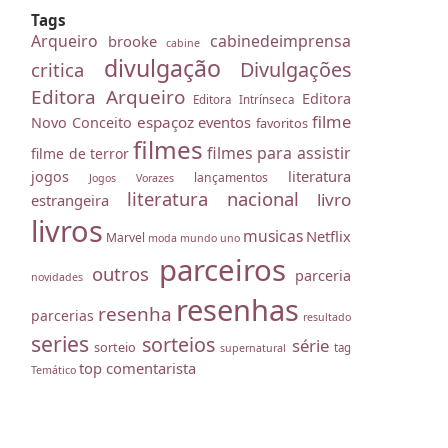
Tags
Arqueiro
cabinedeimprensa
brooke
cabine
divulgação
Divulgações
critica
Editora Arqueiro
Editora
Editora Intrínseca
filme
espaçoz
eventos
Novo Conceito
favoritos
filmes
filmes para assistir
filme de terror
literatura
jogos
lançamentos
Jogos Vorazes
literatura nacional
livro
estrangeira
livros
musicas
Netflix
Marvel
moda
mundo uno
parceiros
outros
parceria
novidades
resenhas
resenha
parcerias
resultado
series
sorteios
série
sorteio
tag
supernatural
top comentarista
Temático