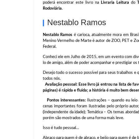
poderá encontrar este livro na
Livraria Leitura
do
Rodoviária
.
Nestablo Ramos
Nestablo Ramos
é carioca, atualmente mora em Brasíli
Menino Vermelho de Marte é autor de ZOO, PET e Zona
Federal.
Conheci ele em Julho de 2015, em um evento com diver
lo de amigo, além de poder acompanhar e prestigiar os 
Desejo todo o sucesso possível para seus trabalhos e q
todos nós.
Avaliação pessoal: Esse livro já entrou na lista de fa
páginas) é rápida e fluida; a história é muito bem des
Pontos interessantes:
Ilustrações – quando eu leio 
cenas importantes foram ilustradas pelo próprio autor,
(
independente da idade
)
; Temática – Os temas abordad
porém são mostrados de uma forma mais leve.
Isso é tudo pessoal…
Abraço para quem é de abraço, e beijo para quem é de b