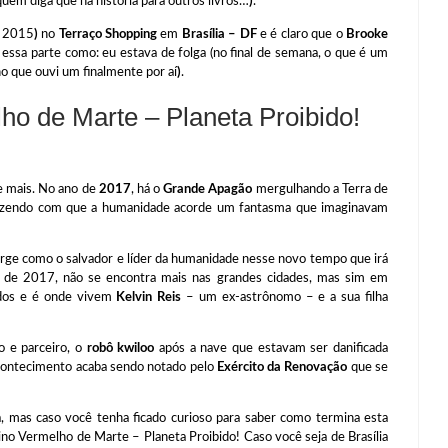
 quem diga que há história para outros livros…
)
.
 2015
)
no
Terraço Shopping
em
Brasília – DF
e é claro que o
Brooke
a essa parte como: eu estava de folga (no final de semana, o que é um
o que ouvi um finalmente por aí
)
.
o de Marte – Planeta Proibido!
e mais. No ano de
2017
, há o
Grande Apagão
mergulhando a Terra de
fazendo com que a humanidade acorde um fantasma que imaginavam
rge como o salvador e líder da humanidade nesse novo tempo que irá
 de 2017, não se encontra mais nas grandes cidades, mas sim em
dos e é onde vivem
Kelvin Reis
– um ex-astrônomo – e a sua filha
o e parceiro, o
robô kwiloo
após a nave que estavam ser danificada
acontecimento acaba sendo notado pelo
Exército da Renovação
que se
 mas caso você tenha ficado curioso para saber como termina esta
ino Vermelho de Marte – Planeta Proibido! Caso você seja de Brasília