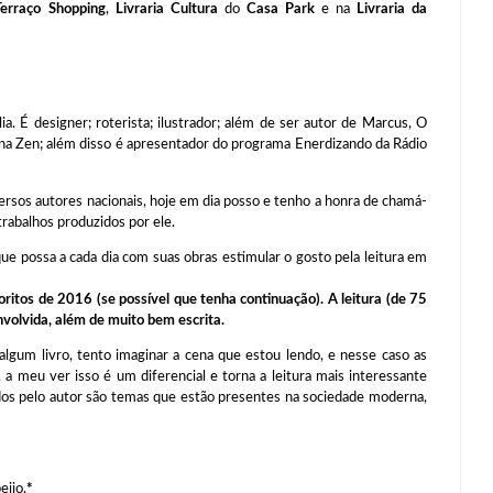
Terraço Shopping
,
Livraria Cultura
do
Casa Park
e na
Livraria da
a. É designer; roterista; ilustrador; além de ser autor de Marcus, O
 Zen; além disso é apresentador do programa Enerdizando da Rádio
sos autores nacionais, hoje em dia posso e tenho a honra de chamá-
trabalhos produzidos por ele.
ue possa a cada dia com suas obras estimular o gosto pela leitura em
voritos de 2016 (se possível que tenha continuação). A leitura (de 75
envolvida, além de muito bem escrita.
algum livro, tento imaginar a cena que estou lendo, e nesse caso as
 a meu ver isso é um diferencial e torna a leitura mais interessante
os pelo autor são temas que estão presentes na sociedade moderna,
eijo.
*