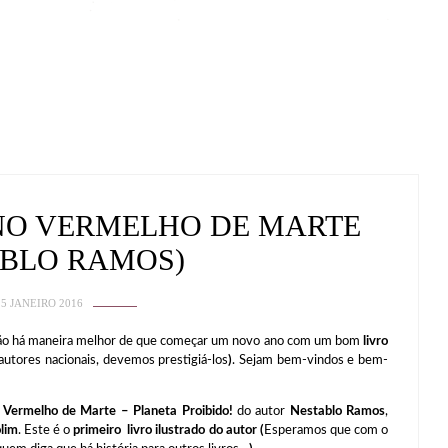
NO VERMELHO DE MARTE
ABLO RAMOS)
25 JANEIRO 2016
não há maneira melhor de que começar um novo ano com um bom
livro
autores nacionais, devemos prestigiá-los
)
. Sejam bem-vindos e bem-
Vermelho de Marte – Planeta Proibido!
do autor
Nestablo Ramos
,
lim
. Este é o
primeiro livro ilustrado do autor (
Esperamos que com o