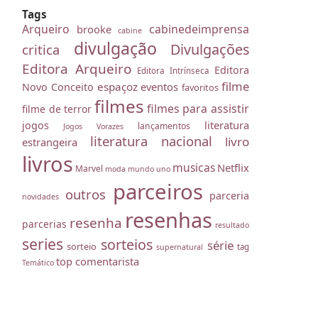
Tags
Arqueiro
cabinedeimprensa
brooke
cabine
divulgação
Divulgações
critica
Editora Arqueiro
Editora
Editora Intrínseca
filme
espaçoz
eventos
Novo Conceito
favoritos
filmes
filmes para assistir
filme de terror
literatura
jogos
lançamentos
Jogos Vorazes
literatura nacional
livro
estrangeira
livros
musicas
Netflix
Marvel
moda
mundo uno
parceiros
outros
parceria
novidades
resenhas
resenha
parcerias
resultado
series
sorteios
série
sorteio
tag
supernatural
top comentarista
Temático