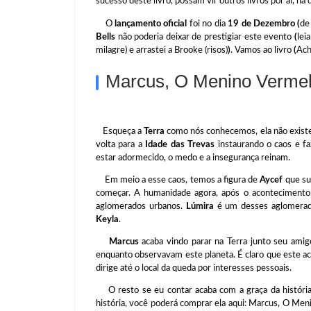
sucesso deste livro, possam vir outros livros por aí, há
O
lançamento oficial
foi no dia
19 de Dezembro (
de
Bells
não poderia deixar de prestigiar este evento
(
lei
milagre) e arrastei a Brooke (risos)
)
. Vamos ao livro
(
Ach
Marcus, O Menino Vermelh
Esqueça a
Terra
como nós conhecemos, ela não exist
volta para a
Idade das Trevas
instaurando o caos e 
estar adormecido, o medo e a insegurança reinam.
Em meio a esse caos, temos a figura de
Aycef
que su
começar. A humanidade agora, após o acontecimento
aglomerados urbanos.
Lúmira
é um desses aglomera
Keyla
.
Marcus
acaba vindo parar na Terra junto seu amig
enquanto observavam este planeta. É claro que este 
dirige até o local da queda por interesses pessoais.
O resto se eu contar acaba com a graça da história,
história, você poderá comprar ela aqui: Marcus, O Men