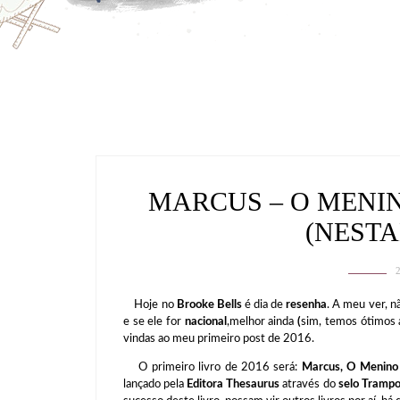
MARCUS – O MENI
(NEST
Hoje no
Brooke Bells
é dia de
resenha
. A meu ver, 
e se ele for
nacional
,melhor ainda
(
sim, temos ótimos 
vindas ao meu primeiro post de 2016.
O primeiro livro de 2016 será:
Marcus, O Menino 
lançado pela
Editora Thesaurus
através do
selo Trampo