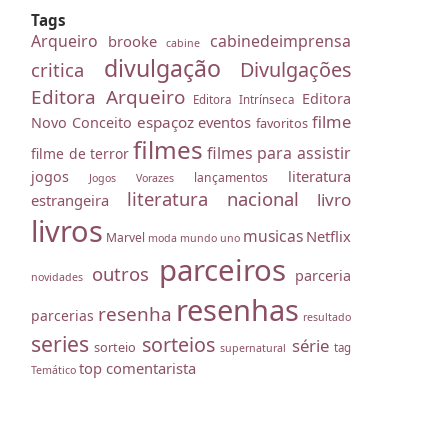
Tags
Arqueiro
cabinedeimprensa
brooke
cabine
divulgação
Divulgações
critica
Editora Arqueiro
Editora
Editora Intrínseca
filme
espaçoz
eventos
Novo Conceito
favoritos
filmes
filmes para assistir
filme de terror
literatura
jogos
lançamentos
Jogos Vorazes
literatura nacional
livro
estrangeira
livros
musicas
Netflix
Marvel
moda
mundo uno
parceiros
outros
parceria
novidades
resenhas
resenha
parcerias
resultado
series
sorteios
série
sorteio
tag
supernatural
top comentarista
Temático