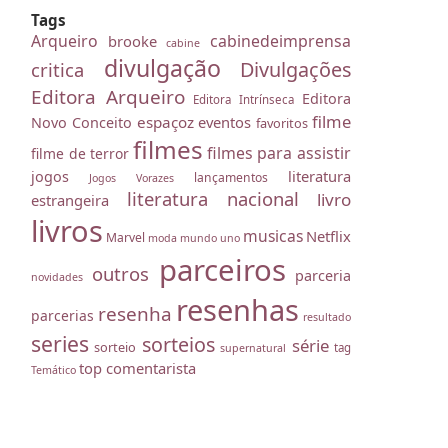
Tags
Arqueiro
cabinedeimprensa
brooke
cabine
divulgação
Divulgações
critica
Editora Arqueiro
Editora
Editora Intrínseca
filme
espaçoz
eventos
Novo Conceito
favoritos
filmes
filmes para assistir
filme de terror
literatura
jogos
lançamentos
Jogos Vorazes
literatura nacional
livro
estrangeira
livros
musicas
Netflix
Marvel
moda
mundo uno
parceiros
outros
parceria
novidades
resenhas
resenha
parcerias
resultado
series
sorteios
série
sorteio
tag
supernatural
top comentarista
Temático