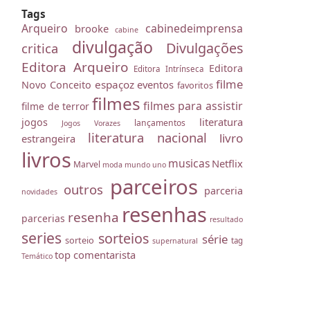
Tags
Arqueiro
cabinedeimprensa
brooke
cabine
divulgação
Divulgações
critica
Editora Arqueiro
Editora
Editora Intrínseca
filme
espaçoz
eventos
Novo Conceito
favoritos
filmes
filmes para assistir
filme de terror
literatura
jogos
lançamentos
Jogos Vorazes
literatura nacional
livro
estrangeira
livros
musicas
Netflix
Marvel
moda
mundo uno
parceiros
outros
parceria
novidades
resenhas
resenha
parcerias
resultado
series
sorteios
série
sorteio
tag
supernatural
top comentarista
Temático