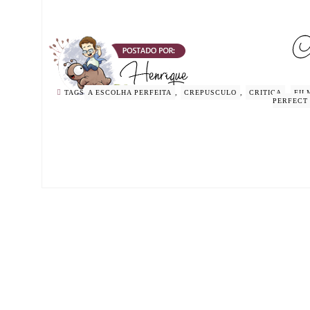
TAGS
A ESCOLHA PERFEITA
,
CREPUSCULO
,
CRITICA
,
FIL
PERFECT