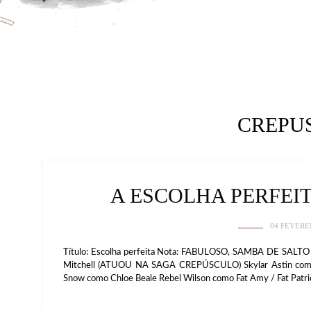
CREPU
A ESCOLHA PERFEIT
04 FEVERE
Título: Escolha perfeita Nota: FABULOSO, SAMBA DE SALTO 
Mitchell (ATUOU NA SAGA CREPÚSCULO) Skylar Astin como
Snow como Chloe Beale Rebel Wilson como Fat Amy / Fat Patr