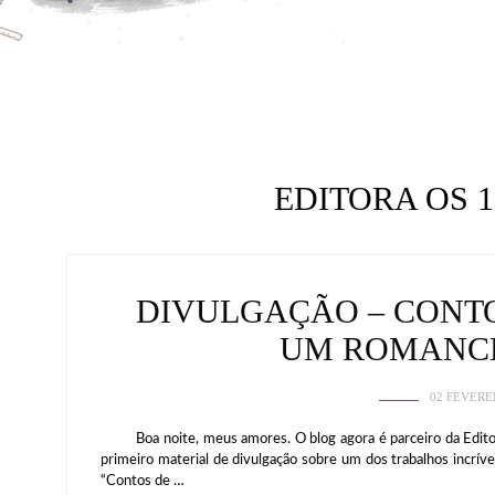
EDITORA OS 
DIVULGAÇÃO – CONTO
UM ROMANCE
02 FEVERE
Boa noite, meus amores. O blog agora é parceiro da Editor
primeiro material de divulgação sobre um dos trabalhos inc
“Contos de …