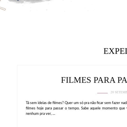
EXPE
FILMES PARA P
20 SETEMB
Tá sem ideias de filmes? Quer um só pra não ficar sem fazer na
filmes hoje para passar o tempo. Sabe aquele momento que v
nenhum pra ver, …