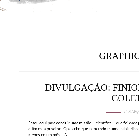
GRAPHI
DIVULGAÇÃO: FINI
COLE
24 MARÇ
Estou aqui para concluir uma missão – científica – que foi dad
o fim está próximo. Ops, acho que nem todo mundo sabia disso 
menos de um mês… A …