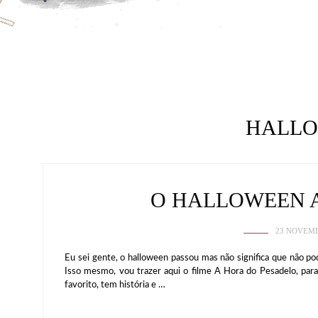
HALL
O HALLOWEEN
23 NOVEMB
Eu sei gente, o halloween passou mas não significa que não p
Isso mesmo, vou trazer aqui o filme A Hora do Pesadelo, par
favorito, tem história e …