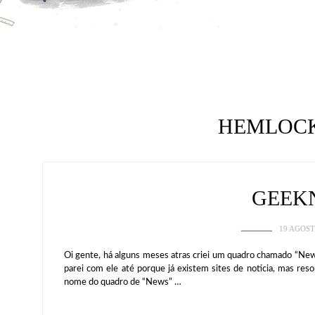
HEMLOC
GEEK
19 AGOST
Oi gente, há alguns meses atras criei um quadro chamado “New
parei com ele até porque já existem sites de noticia, mas reso
nome do quadro de “News” …