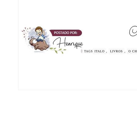
TAGS
ITALO
,
LIVROS
,
O C