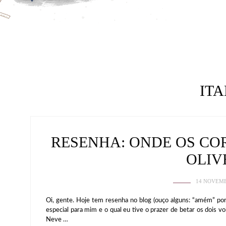
IT
RESENHA: ONDE OS CO
OLIV
14 NOVEMB
Oi, gente. Hoje tem resenha no blog (ouço alguns: “amém” por
especial para mim e o qual eu tive o prazer de betar os dois 
Neve …