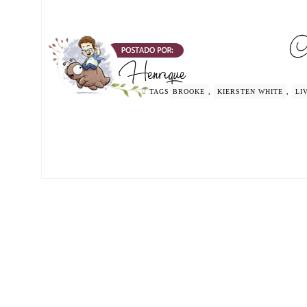
TAGS
BROOKE
,
KIERSTEN WHITE
,
LI