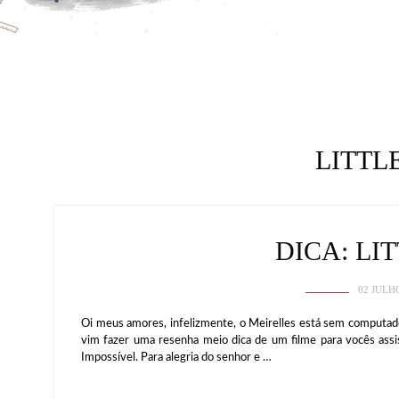
LITTL
DICA: LI
02 JULH
Oi meus amores, infelizmente, o Meirelles está sem computado
vim fazer uma resenha meio dica de um filme para vocês assis
Impossível. Para alegria do senhor e …