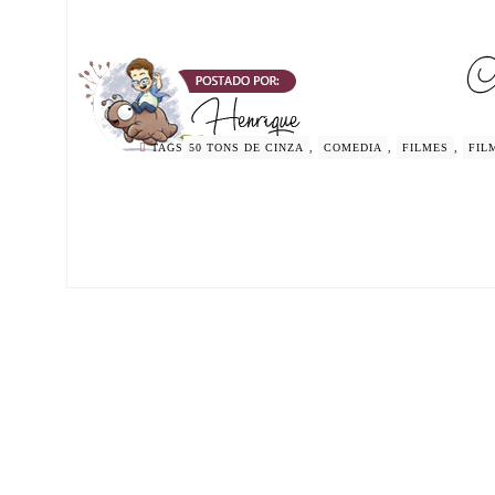
TAGS
50 TONS DE CINZA
,
COMEDIA
,
FILMES
,
FIL