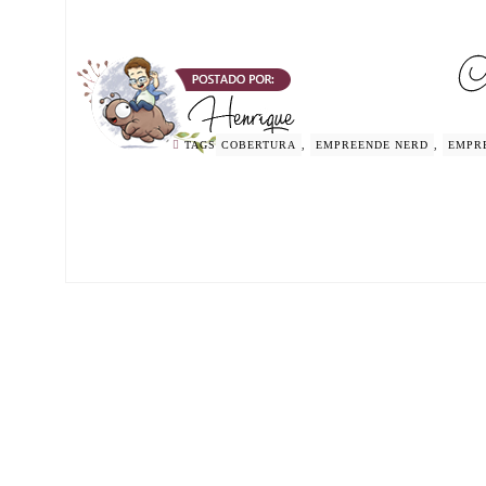
TAGS
COBERTURA
,
EMPREENDE NERD
,
EMPR