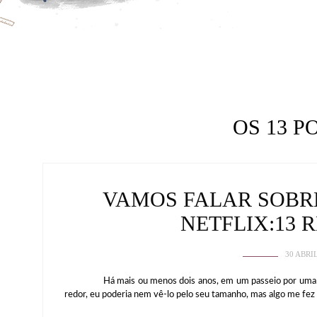
OS 13 
VAMOS FALAR SOBRE
NETFLIX:13
30 ABRI
Há mais ou menos dois anos, em um passeio por uma livrar
redor, eu poderia nem vê-lo pelo seu tamanho, mas algo me fez i