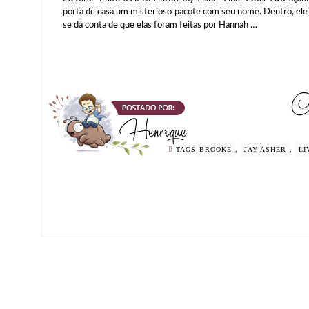
porta de casa um misterioso pacote com seu nome. Dentro, ele 
se dá conta de que elas foram feitas por Hannah …
TAGS
BROOKE
,
JAY ASHER
,
LI