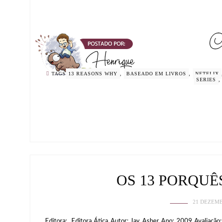
TAGS
13 REASONS WHY
,
BASEADO EM LIVROS
,
NETFLIX
SERIES
OS 13 PORQUÊ
21 DEZEMB
Editora: Editora Ática Autor: Jay Asher Ano: 2009 Avaliação: